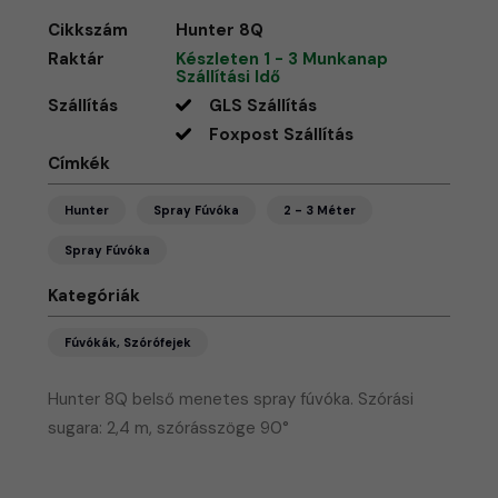
Cikkszám
Hunter 8Q
Raktár
Készleten 1 - 3 Munkanap
Szállítási Idő
Szállítás
GLS Szállítás
Foxpost Szállítás
Címkék
Hunter
Spray Fúvóka
2 - 3 Méter
Spray Fúvóka
Kategóriák
Fúvókák, Szórófejek
Hunter 8Q belső menetes spray fúvóka. Szórási
sugara: 2,4 m, szórásszöge 90°