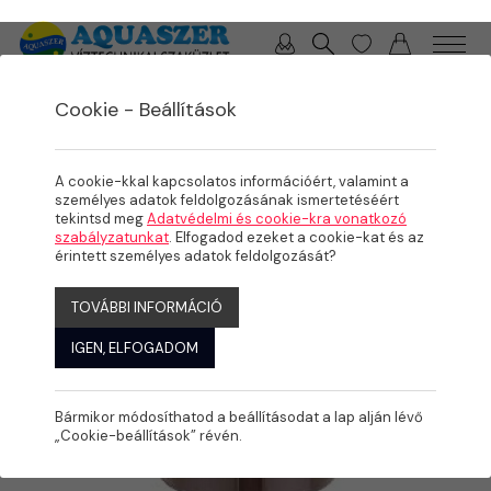
0 / 0 Ft
Cookie - Beállítások
/
/
TERMÉKEK
ÖNTÖZÉS
FÚVÓKÁK, SZÓRÓFEJEK
A cookie-kkal kapcsolatos információért, valamint a
személyes adatok feldolgozásának ismertetéséért
tekintsd meg
Adatvédelmi és cookie-kra vonatkozó
szabályzatunkat
. Elfogadod ezeket a cookie-kat és az
érintett személyes adatok feldolgozását?
TOVÁBBI INFORMÁCIÓ
IGEN, ELFOGADOM
Bármikor módosíthatod a beállításodat a lap alján lévő
„Cookie-beállítások” révén.