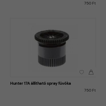
750 Ft
Hunter 17A állítható spray fúvóka
750 Ft