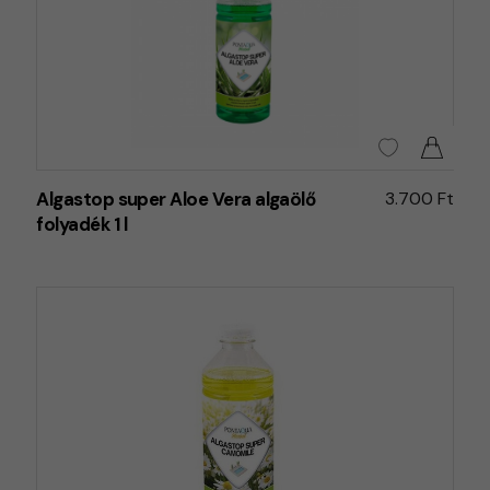
Algastop super Aloe Vera algaölő
3.700 Ft
folyadék 1 l