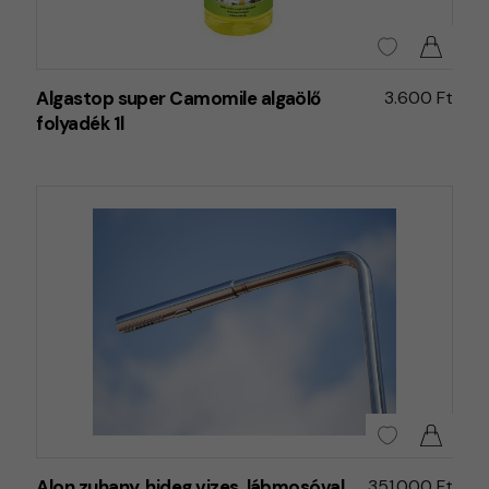
Algastop super Camomile algaölő
3.600 Ft
folyadék 1l
Alon zuhany, hideg vizes, lábmosóval
351.000 Ft