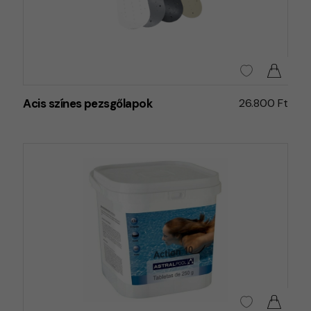
Acis színes pezsgőlapok
26.800 Ft