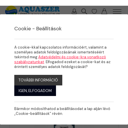
0 / 0 Ft
Cookie - Beállítások
TERMÉKEK
Termékek
A cookie-kkal kapcsolatos információért, valamint a
személyes adatok feldolgozásának ismertetéséért
tekintsd meg
Adatvédelmi és cookie-kra vonatkozó
szabályzatunkat
. Elfogadod ezeket a cookie-kat és az
érintett személyes adatok feldolgozását?
KATEGÓRIÁK
TOVÁBBI INFORMÁCIÓ
IGEN, ELFOGADOM
Bármikor módosíthatod a beállításodat a lap alján lévő
„Cookie-beállítások” révén.