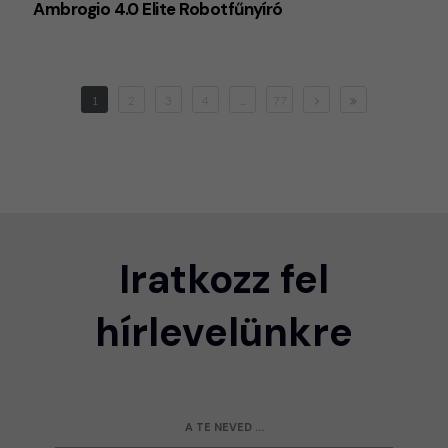
Ambrogio 4.0 Elite Robotfűnyíró
1
2
3
4
...
77
Iratkozz fel
hírlevelünkre