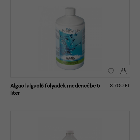
Algaöl algaölő folyadék medencébe 5
8.700 Ft
liter