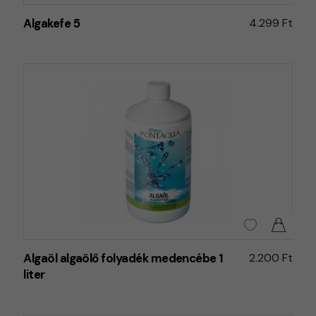
Algakefe 5
4.299 Ft
Algaöl algaölő folyadék medencébe 1
2.200 Ft
liter