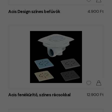
Acis Design színes befúvók
4.900 Ft
Acis fenékürítő, színes rácsokkal
12.900 Ft