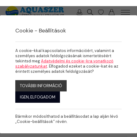
0 / 0 Ft
Cookie - Beállítások
A cookie-kkal kapcsolatos információért, valamint a
személyes adatok feldolgozásának ismertetéséért
tekintsd meg
Adatvédelmi és cookie-kra vonatkozó
szabályzatunkat
. Elfogadod ezeket a cookie-kat és az
érintett személyes adatok feldolgozását?
TOVÁBBI INFORMÁCIÓ
IGEN, ELFOGADOM
Bármikor módosíthatod a beállításodat a lap alján lévő
„Cookie-beállítások” révén.
KATEGÓRIÁK