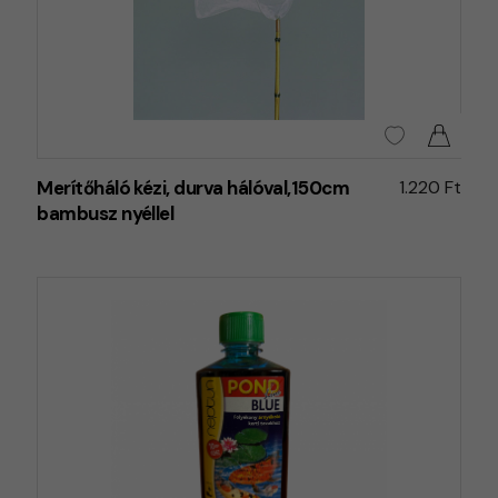
Merítőháló kézi, durva hálóval,150cm
1.220 Ft
bambusz nyéllel