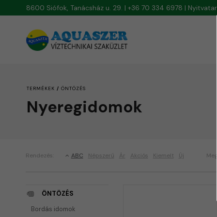
8600 Siófok, Tanácsház u. 29. | +36 70 334 6978 | Nyitvat
/
TERMÉKEK
ÖNTÖZÉS
Nyeregidomok
Rendezés:
ABC
Népszerű
Ár
Akciós
Kiemelt
Új
Meg
ÖNTÖZÉS
Bordás idomok