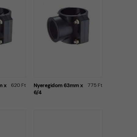
m x
620 Ft
Nyeregidom 63mm x
775 Ft
6/4