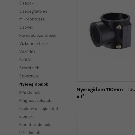
Csapok
Csepegtető és
mikroöntözés
Csövek
Fúvókák, Szórófejek
Vízkonnektorok
Vezérlők
Szűrők
Szórófejek
Szivattyúk
Nyeregidomok
Nyeregidom 110mm
1.3
KPE Idomok
x 1"
Mágnesszelepek
Szelep- és fejbekötő
idomok
Menetes idomok
LPE idomok