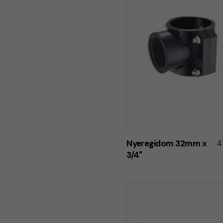
Nyeregidom 32mm x
4
3/4"