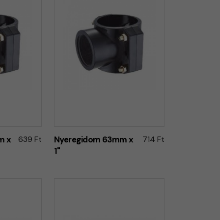
m x
639 Ft
Nyeregidom 63mm x
714 Ft
1"