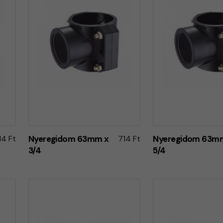
14 Ft
Nyeregidom 63mm x
714 Ft
Nyeregidom 63m
3/4
5/4