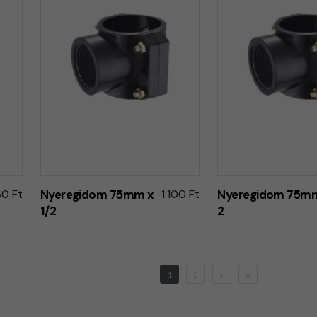
0 Ft
Nyeregidom 75mm x
1.100 Ft
Nyeregidom 75m
1/2
2
1
2