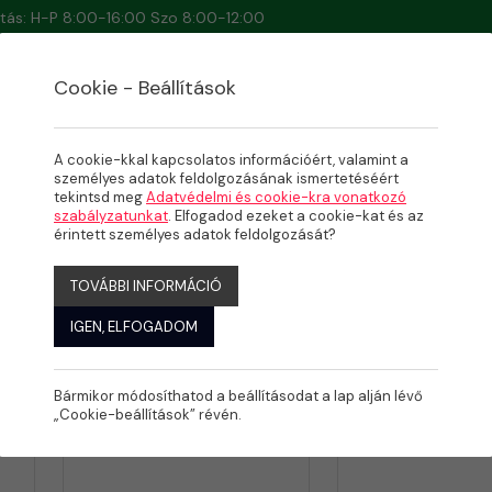
artás: H-P 8:00-16:00 Szo 8:00-12:00
Cookie - Beállítások
A cookie-kkal kapcsolatos információért, valamint a
személyes adatok feldolgozásának ismertetéséért
tekintsd meg
Adatvédelmi és cookie-kra vonatkozó
szabályzatunkat
. Elfogadod ezeket a cookie-kat és az
érintett személyes adatok feldolgozását?
TOVÁBBI INFORMÁCIÓ
IGEN, ELFOGADOM
jelenítve: 1-24
Összesen: 30 Termék
Bármikor módosíthatod a beállításodat a lap alján lévő
„Cookie-beállítások” révén.