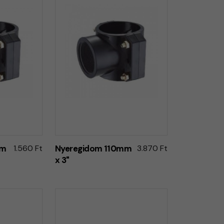
mm
1.560 Ft
Nyeregidom 110mm
3.870 Ft
x 3"