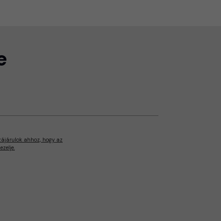
e
zájárulok ahhoz, hogy az
zelje.