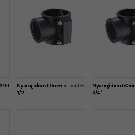
9 Ft
Nyeregidom 50mm x
639 Ft
Nyeregidom 50m
1/2
3/4"