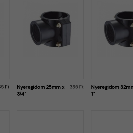
35 Ft
Nyeregidom 25mm x
335 Ft
Nyeregidom 32m
3/4"
1"