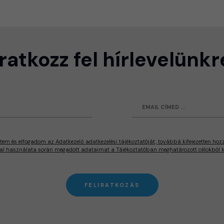
Iratkozz fel hírlevelünkr
tem és elfogadom az Adatkezelő adatkezelési tájékoztatóját, továbbá kifejezetten hoz
al használata során megadott adataimat a Tájékoztatóban meghatározott célokból ke
FELIRATKOZÁS