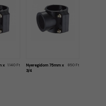
m x
1.140 Ft
Nyeregidom 75mm x
850 Ft
3/4