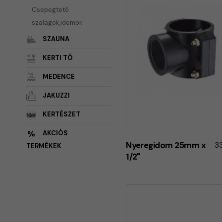
Csepegtető
szalagok,idomok
SZAUNA
KERTI TÓ
MEDENCE
JAKUZZI
KERTÉSZET
AKCIÓS
Nyeregidom 25mm x
3
TERMÉKEK
1/2"