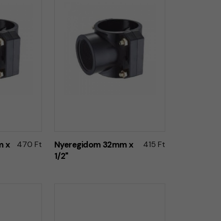
m x
470 Ft
Nyeregidom 32mm x
415 Ft
1/2"