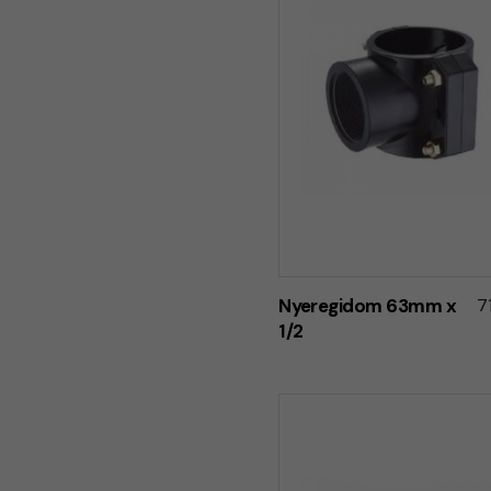
Nyeregidom 63mm x
7
1/2