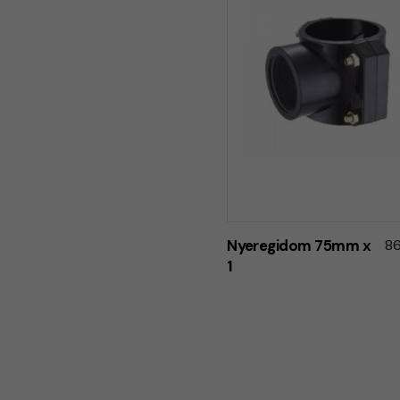
Nyeregidom 75mm x
86
1