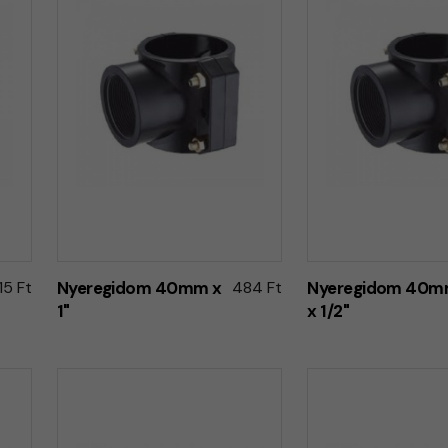
15 Ft
Nyeregidom 40mm x
484 Ft
Nyeregidom 40
1"
x 1/2"