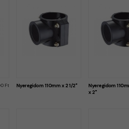
00 Ft
Nyeregidom 110mm x 2 1/2"
Nyeregidom 110
x 2"