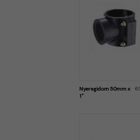
Nyeregidom 50mm x
63
1"