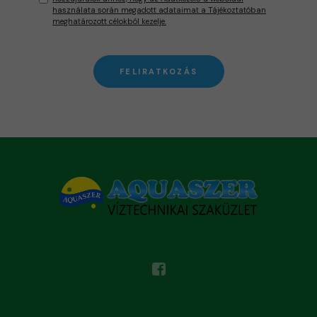
használata során megadott adataimat a Tájékoztatóban
meghatározott célokból kezelje.
FELIRATKOZÁS