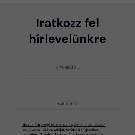
Iratkozz fel
hírlevelünkre
Elolvastam, megértettem és elfogadom az Adatkezelő
adatkezelési tájékoztatóját, továbbá kifejezetten
hozzájárulok ahhoz, hogy az Adatkezelő a weboldal