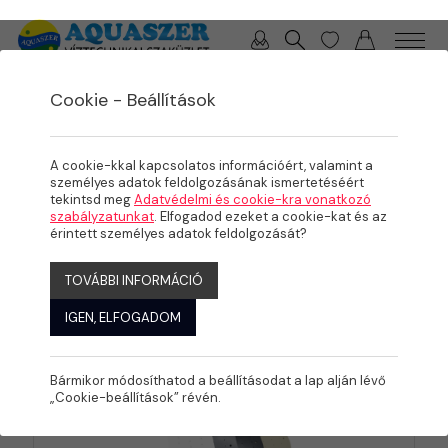
0 / 0 Ft
Cookie - Beállítások
/
/
TERMÉKEK
MEDENCE
ÉLMÉNYELEMEK, KOMFORT NÖVELŐK
Pezsgő levegős
A cookie-kkal kapcsolatos információért, valamint a
rendszerek
személyes adatok feldolgozásának ismertetéséért
tekintsd meg
Adatvédelmi és cookie-kra vonatkozó
szabályzatunkat
. Elfogadod ezeket a cookie-kat és az
érintett személyes adatok feldolgozását?
KATEGÓRIÁK
TOVÁBBI INFORMÁCIÓ
IGEN, ELFOGADOM
Bármikor módosíthatod a beállításodat a lap alján lévő
„Cookie-beállítások” révén.