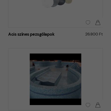
Acis színes pezsgőlapok
26.800 Ft