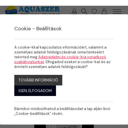
0 / 0 Ft
Cookie - Beállítások
/
/
TERMÉKEK
MEDENCE
BEÉPÍTŐ ELEMEK
Víz alatti reflektorok,
A cookie-kkal kapcsolatos információért, valamint a
ledes világítás
személyes adatok feldolgozásának ismertetéséért
tekintsd meg
Adatvédelmi és cookie-kra vonatkozó
szabályzatunkat
. Elfogadod ezeket a cookie-kat és az
érintett személyes adatok feldolgozását?
KATEGÓRIÁK
TOVÁBBI INFORMÁCIÓ
IGEN, ELFOGADOM
Bármikor módosíthatod a beállításodat a lap alján lévő
„Cookie-beállítások” révén.