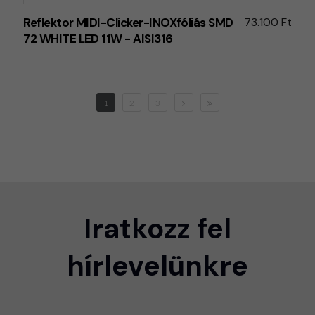
Reflektor MIDI-Clicker-INOXfóliás SMD
73.100 Ft
72 WHITE LED 11W - AISI316
1
2
3
Iratkozz fel
hírlevelünkre