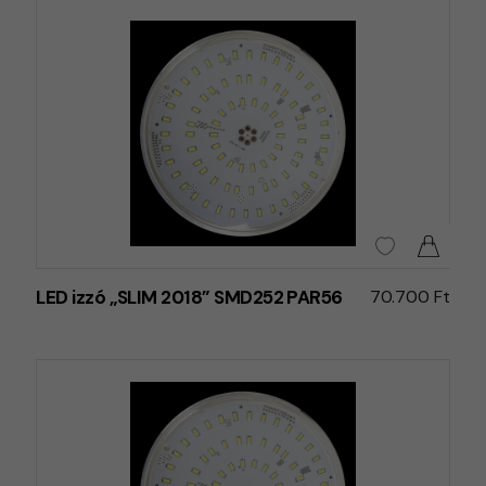
LED izzó „SLIM 2018” SMD252 PAR56
70.700 Ft