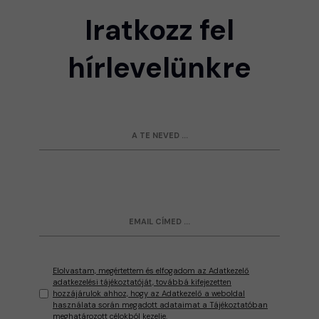
Iratkozz fel
hírlevelünkre
Elolvastam, megértettem és elfogadom az Adatkezelő
adatkezelési tájékoztatóját, továbbá kifejezetten
hozzájárulok ahhoz, hogy az Adatkezelő a weboldal
használata során megadott adataimat a Tájékoztatóban
meghatározott célokból kezelje.