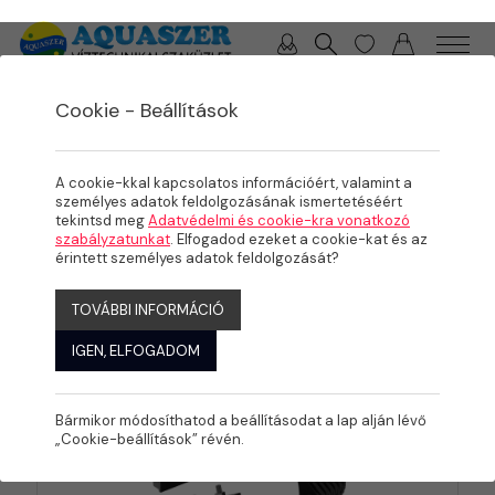
0 / 0 Ft
Cookie - Beállítások
/
/
TERMÉKEK
MEDENCE
PVC IDOMOK, SZERELVÉNYEK
Szűkítés
A cookie-kkal kapcsolatos információért, valamint a
személyes adatok feldolgozásának ismertetéséért
tekintsd meg
Adatvédelmi és cookie-kra vonatkozó
szabályzatunkat
. Elfogadod ezeket a cookie-kat és az
érintett személyes adatok feldolgozását?
KATEGÓRIÁK
TOVÁBBI INFORMÁCIÓ
IGEN, ELFOGADOM
Bármikor módosíthatod a beállításodat a lap alján lévő
„Cookie-beállítások” révén.