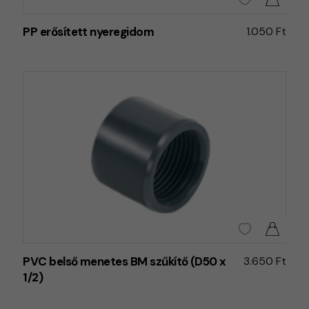
PP erősített nyeregidom
1.050 Ft
PVC belső menetes BM szűkítő (D50 x
3.650 Ft
1/2)