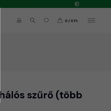
0 / 0 Ft
mhálós szűrő (több