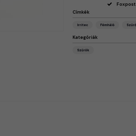
Foxpost 
Címkék
Irritec
Fémháló
Szűr
Kategóriák
Szűrők