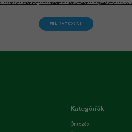
al használata során megadott adataimat a Tájékoztatóban meghatározott célokból ke
FELIRATKOZÁS
Kategóriák
Öntözés