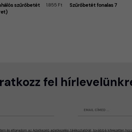
émhálós szűrőbetét
1.855 Ft
Szűrőbetét fonalas 7
et)
Iratkozz fel hírlevelünkr
tem és elfogadom az Adatkezelő adatkezelési tájékoztatóját, továbbá kifejezetten hoz