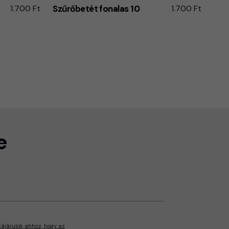
1.700 Ft
Szűrőbetét fonalas 10
1.700 Ft
e
zájárulok ahhoz, hogy az