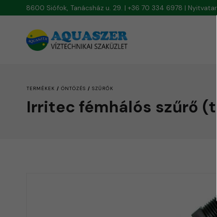
8600 Siófok, Tanácsház u. 29. | +36 70 334 6978 | Nyitvat
/
/
TERMÉKEK
ÖNTÖZÉS
SZŰRŐK
Irritec fémhálós szűrő 