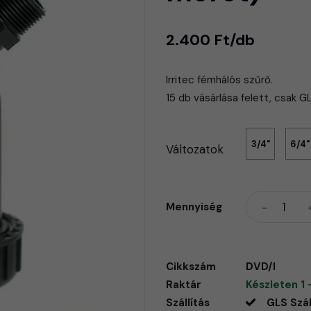
2.400 Ft/db
Irritec fémhálós szűrő.
15 db vásárlása felett, csak GLS
3/4"
6/4"
Változatok
Mennyiség
Cikkszám
DVD/I
Raktár
Készleten 1 
Szállítás
GLS Szál