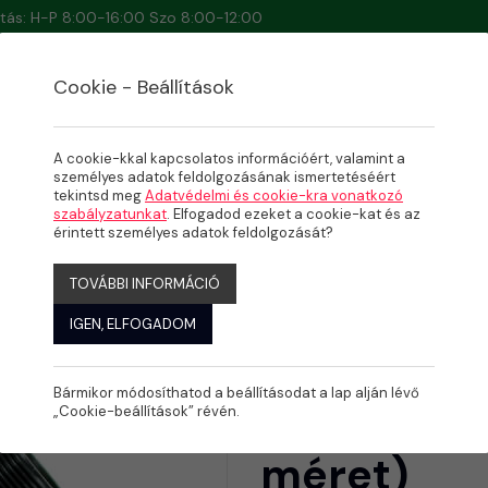
artás: H-P 8:00-16:00 Szo 8:00-12:00
Cookie - Beállítások
A cookie-kkal kapcsolatos információért, valamint a
személyes adatok feldolgozásának ismertetéséért
tekintsd meg
Adatvédelmi és cookie-kra vonatkozó
szabályzatunkat
. Elfogadod ezeket a cookie-kat és az
(több méret)
érintett személyes adatok feldolgozását?
TOVÁBBI INFORMÁCIÓ
IGEN, ELFOGADOM
Bármikor módosíthatod a beállításodat a lap alján lévő
Irritec fé
„Cookie-beállítások” révén.
méret)