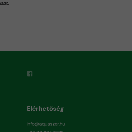
zelje.
Elérhetőség
info@aquaszer.hu