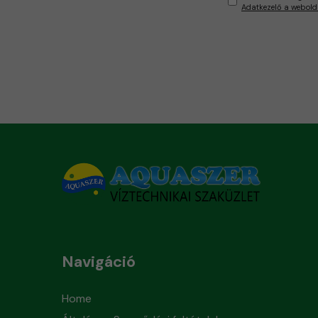
Adatkezelő a webold
Navigáció
Home