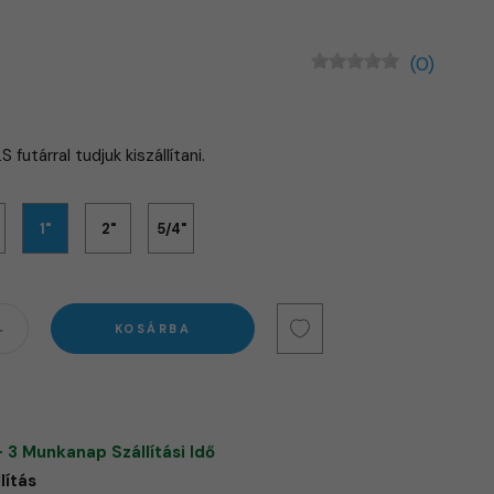
(0)
 futárral tudjuk kiszállítani.
1"
2"
5/4"
KOSÁRBA
- 3 Munkanap Szállítási Idő
lítás