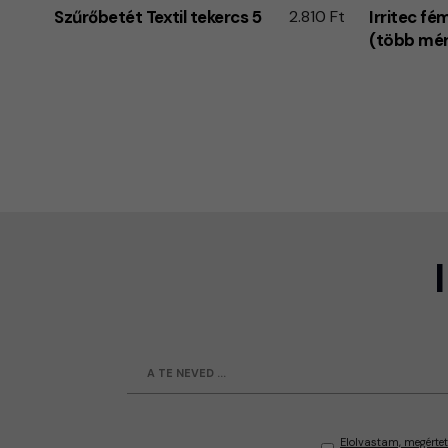
Szűrőbetét Textil tekercs 5
2.810 Ft
Irritec f
(több mér
Elolvastam, megértet