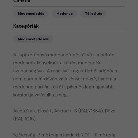
Címkék
Medencefedés
Medence
Téliesítés
Kategóriák
Medencefedések
A Jupiter típusú medencefedés ötvözi a beltéri
medencék kényelmét a kültéri medencék
szabadságával. A rendkívül tágas térből adódóan
nem csak a fürdőzés válik kényelmessé, hanem a
medence partján töltött pihenés legmagasabb
komfortja valósulhat meg.
Alapszínek: Eloxált, Antracit-S (RAL71334), Bézs
(RAL 1015)
Szélesség: 7 méterig standard, 7,01 - 11 méterig