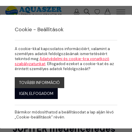
0 / 0 Ft
Cookie - Beállítások
/
/
/
TERMÉKEK
MEDENCE
KÉSZMEDENCÉK, FEDÉSEK
MEDENCEFEDÉSEK
A cookie-kkal kapcsolatos információért, valamint a
személyes adatok feldolgozásának ismertetéséért
tekintsd meg
Adatvédelmi és cookie-kra vonatkozó
szabályzatunkat
. Elfogadod ezeket a cookie-kat és az
érintett személyes adatok feldolgozását?
TOVÁBBI INFORMÁCIÓ
IGEN, ELFOGADOM
Bármikor módosíthatod a beállításodat a lap alján lévő
„Cookie-beállítások” révén.
JUPITER medencefedés