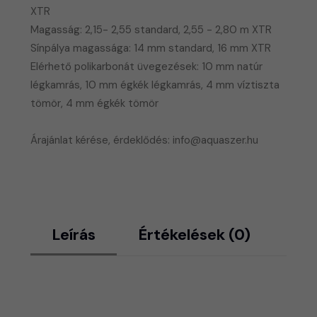
XTR
Magasság: 2,15- 2,55 standard, 2,55 - 2,80 m XTR
Sínpálya magassága: 14 mm standard, 16 mm XTR
Elérhető polikarbonát üvegezések: 10 mm natúr
légkamrás, 10 mm égkék légkamrás, 4 mm víztiszta
tömör, 4 mm égkék tömör
Árajánlat kérése, érdeklődés: info@aquaszer.hu
Leírás
Értékelések (0)