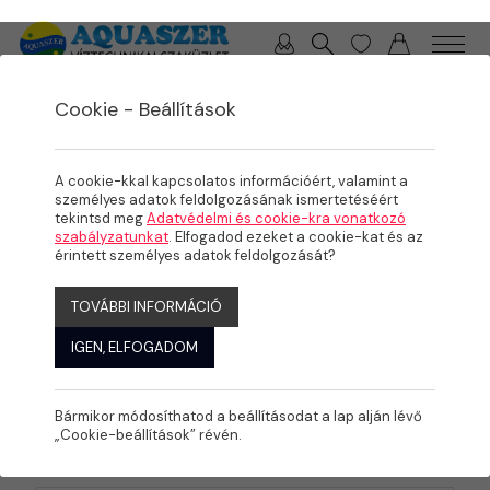
0 / 0 Ft
Cookie - Beállítások
A cookie-kkal kapcsolatos információért, valamint a
személyes adatok feldolgozásának ismertetéséért
tekintsd meg
Adatvédelmi és cookie-kra vonatkozó
szabályzatunkat
. Elfogadod ezeket a cookie-kat és az
érintett személyes adatok feldolgozását?
TOVÁBBI INFORMÁCIÓ
IGEN, ELFOGADOM
Bármikor módosíthatod a beállításodat a lap alján lévő
„Cookie-beállítások” révén.
KATEGÓRIÁK