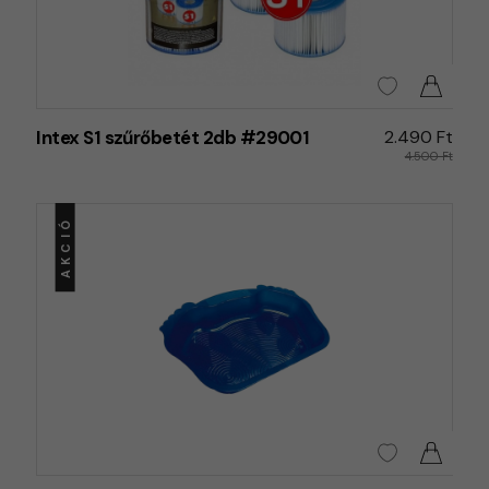
Intex S1 szűrőbetét 2db #29001
2.490 Ft
4.500 Ft
AKCIÓ