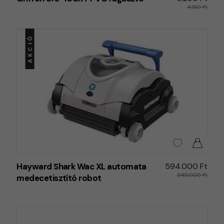
4.150 Ft
AKCIÓ
Hayward Shark Wac XL automata
594.000 Ft
649.000 Ft
medecetisztító robot