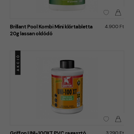
Brillant Pool Kombi Mini klórtabletta
4.900 Ft
20g lassan oldódó
AKCIÓ
Griffon UNI-100XT PVC ragasztó
3.290 Ft