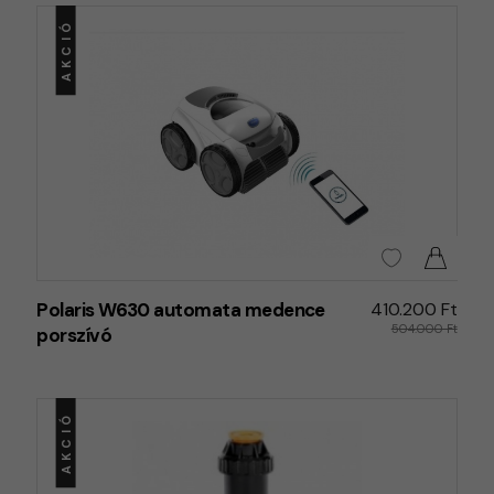
AKCIÓ
Polaris W630 automata medence
410.200 Ft
504.000 Ft
porszívó
AKCIÓ