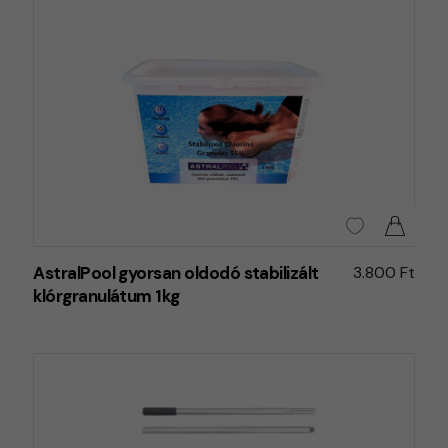
AstralPool gyorsan oldodó stabilizált
3.800 Ft
klórgranulátum 1kg