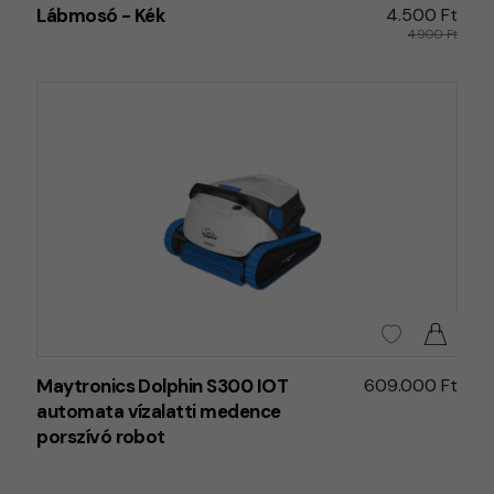
Lábmosó - Kék
4.500 Ft
4.900 Ft
Maytronics Dolphin S300 IOT
609.000 Ft
automata vízalatti medence
porszívó robot