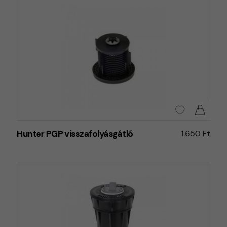
Hunter PGP visszafolyásgátló
1.650 Ft