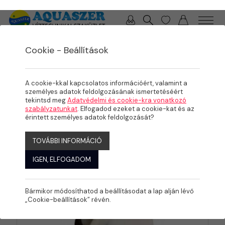
0 / 0 Ft
Cookie - Beállítások
/
TERMÉKEK
ÖNTÖZÉS
Szórófejek
A cookie-kkal kapcsolatos információért, valamint a
személyes adatok feldolgozásának ismertetéséért
tekintsd meg
Adatvédelmi és cookie-kra vonatkozó
szabályzatunkat
. Elfogadod ezeket a cookie-kat és az
érintett személyes adatok feldolgozását?
KATEGÓRIÁK
TOVÁBBI INFORMÁCIÓ
IGEN, ELFOGADOM
Bármikor módosíthatod a beállításodat a lap alján lévő
„Cookie-beállítások” révén.