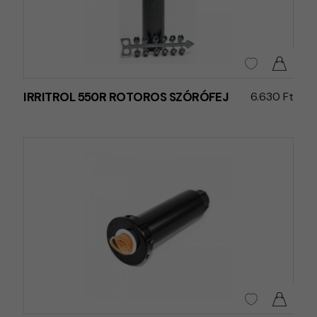
IRRITROL 550R ROTOROS SZÓRÓFEJ
6.630 Ft