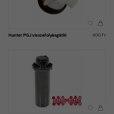
Hunter PGJ visszafolyásgátló
600 Ft