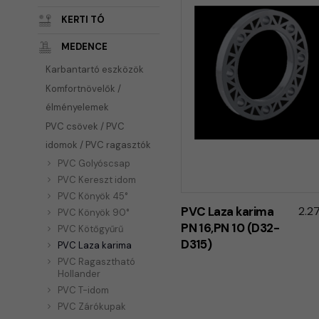
KERTI TÓ
MEDENCE
Karbantartó eszközök
Komfortnövelők /
élményelemek
PVC csövek / PVC
idomok / PVC ragasztók
PVC Golyóscsap
PVC Kereszt idom
PVC Könyök 45°
PVC Laza karima
2.2
PVC Könyök 90°
PN 16,PN 10 (D32-
PVC Kötőgyűrű
D315)
PVC Laza karima
PVC Ragasztható
Hollander
PVC T-idom
PVC Zárókupak