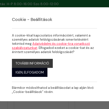
artás: H-P 8:00-16:00 Szo 8:00-12:00
Cookie - Beállítások
A cookie-kkal kapcsolatos információért, valamint a
személyes adatok feldolgozásának ismertetéséért
tekintsd meg
Adatvédelmi és cookie-kra vonatkozó
ÓK
szabályzatunkat
. Elfogadod ezeket a cookie-kat és az
érintett személyes adatok feldolgozását?
TOVÁBBI INFORMÁCIÓ
IGEN, ELFOGADOM
jelenítve: 1-24
Összesen: 3 Termék
Bármikor módosíthatod a beállításodat a lap alján lévő
„Cookie-beállítások” révén.