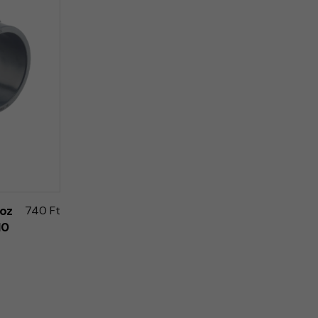
hoz
740 Ft
10