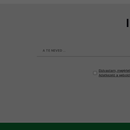
Elolvastam, megértet
Adatkezelő a webold