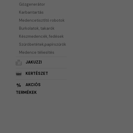
Gőzgenerátor
Karbantartás
Medencetisztító robotok
Burkolatok, takarók
Készmedencék, fedések
Szűrőbetétek,papírszűrők
Medence téliesítés
JAKUZZI
KERTÉSZET
AKCIÓS
TERMÉKEK