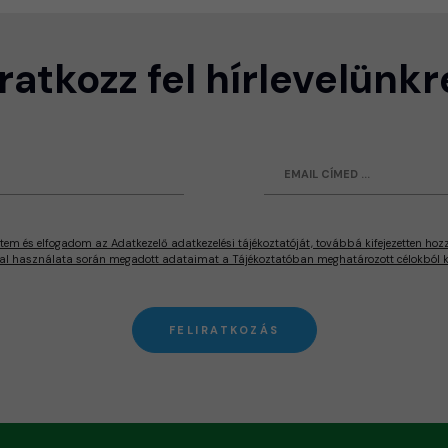
Iratkozz fel hírlevelünkr
tem és elfogadom az Adatkezelő adatkezelési tájékoztatóját, továbbá kifejezetten hoz
al használata során megadott adataimat a Tájékoztatóban meghatározott célokból ke
FELIRATKOZÁS