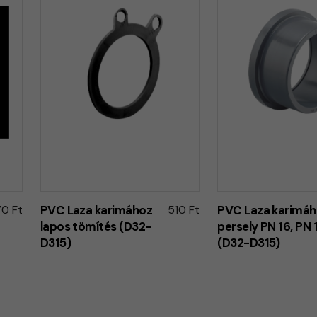
70 Ft
PVC Laza karimához
510 Ft
PVC Laza karimá
lapos tömítés (D32-
persely PN 16, PN 
D315)
(D32-D315)