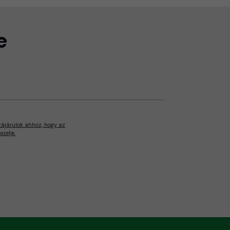
e
zájárulok ahhoz, hogy az
zelje.