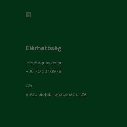
Elérhetőség
info@aquaszer.hu
+36 70 3346978
Cím:
8600 Siófok Tanácsház u. 29.