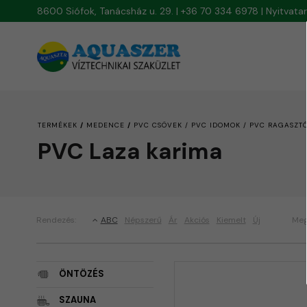
8600 Siófok, Tanácsház u. 29. | +36 70 334 6978 | Nyitvat
/
/
TERMÉKEK
MEDENCE
PVC CSÖVEK / PVC IDOMOK / PVC RAGASZT
PVC Laza karima
Rendezés:
ABC
Népszerű
Ár
Akciós
Kiemelt
Új
Meg
ÖNTÖZÉS
SZAUNA