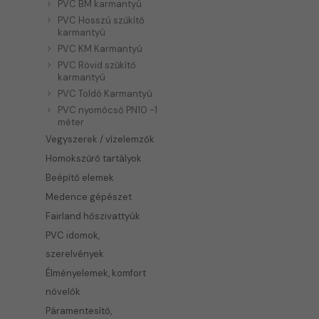
PVC BM karmantyú
PVC Hosszú szűkítő
karmantyú
PVC KM Karmantyú
PVC Rövid szűkítő
karmantyú
PVC Toldó Karmantyú
PVC nyomócső PN10 -1
méter
Vegyszerek / vízelemzők
Homokszűrő tartályok
Beépítő elemek
Medence gépészet
Fairland hőszivattyúk
PVC idomok,
szerelvények
Élményelemek, komfort
növelők
Páramentesítő,