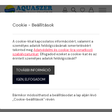
0 / 0 Ft
Cookie - Beállítások
/
/
/
TERMÉKEK
MEDENCE
BEÉPÍTŐ ELEMEK
FENÉKÜRÍTŐK
A cookie-kkal kapcsolatos információért, valamint a
személyes adatok feldolgozásának ismertetéséért
tekintsd meg
Adatvédelmi és cookie-kra vonatkozó
szabályzatunkat
. Elfogadod ezeket a cookie-kat és az
érintett személyes adatok feldolgozását?
TOVÁBBI INFORMÁCIÓ
IGEN, ELFOGADOM
Bármikor módosíthatod a beállításodat a lap alján lévő
„Cookie-beállítások” révén.