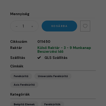
Mennyiség
KOSÁRBA
Cikkszám
011450
Raktár
Külső Raktár - 3 - 9 Munkanap
Beszerzési Idő
Szállítás
GLS Szállítás
Címkék
Fenékürítő
Univerzális Fenékürítő
Acis Fenékürítő
Kategóriák
Beépítő Elemek
Fenékürítők