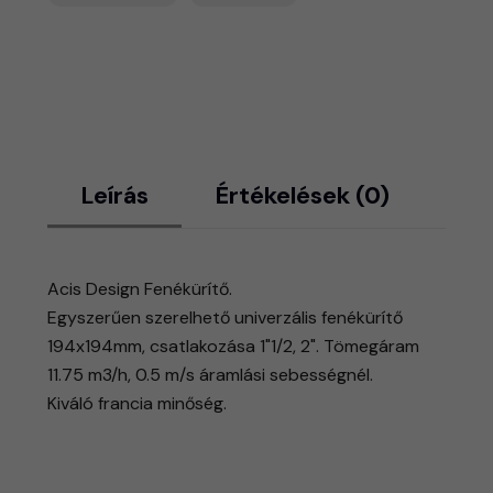
Leírás
Értékelések (0)
Acis Design Fenékürítő.
​Egyszerűen szerelhető univerzális fenékürítő
194x194mm, csatlakozása 1"1/2, 2". Tömegáram
11.75 m3/h, 0.5 m/s áramlási sebességnél.
Kiváló francia minőség.