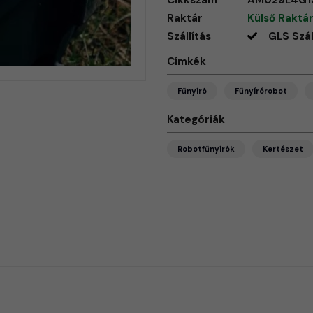
Cikkszám
AM029L4G1
Raktár
Külső Raktár
Szállítás
GLS Szál
Címkék
Fűnyíró
Fűnyírórobot
Kategóriák
Robotfűnyírók
Kertészet