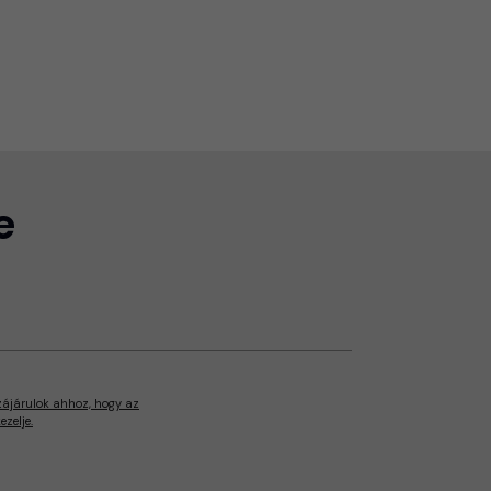
e
zájárulok ahhoz, hogy az
zelje.