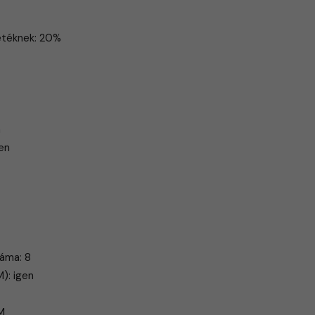
zetéknek: 20%
m
gen
záma: 8
): igen
t
M