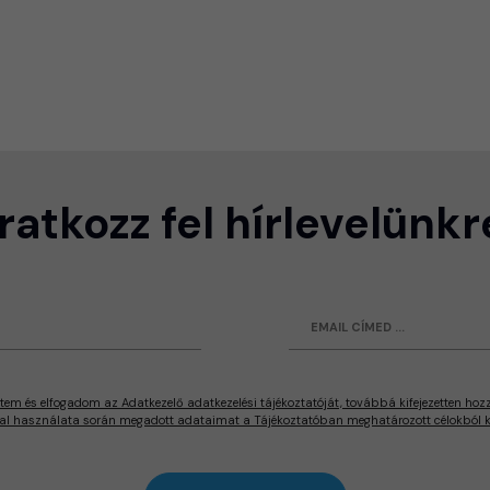
Iratkozz fel hírlevelünkr
tem és elfogadom az Adatkezelő adatkezelési tájékoztatóját, továbbá kifejezetten hoz
al használata során megadott adataimat a Tájékoztatóban meghatározott célokból ke