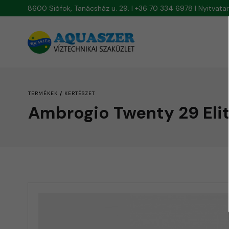
8600 Siófok, Tanácsház u. 29. | +36 70 334 6978 | Nyitvat
/
TERMÉKEK
KERTÉSZET
Ambrogio Twenty 29 Eli