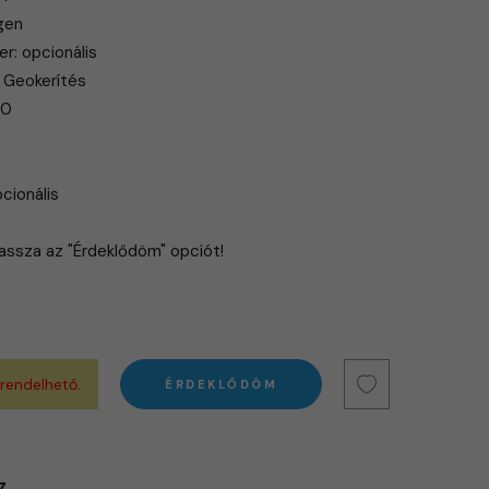
igen
r: opcionális
s Geokerítés
 0
cionális
lassza az "Érdeklődöm" opciót!
 rendelhető.
ÉRDEKLŐDÖM