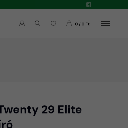
0 / 0 Ft
wenty 29 Elite
író