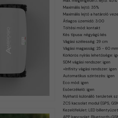
Max. megengedett lejtő: 45%
Maximális lejtő: 35%
Maximális lejtő a határoló ve
Átlagos üzemidő: 3:00
Töltési mód: kontakt
Kés típusa: négyágú kés
Vágási szélesség: 29 cm
Vágási magasság: 25 - 60 m
Körkörös nyírás lehetősége: i
SDM vágási rendszer: igen
+Infinity vágási rendszer: igen
Automatikus szintezés: igen
Eco mód: igen
Esőerzékelő: igen
Nyírható különálló területek s
ZCS kacsolat modul (GPS, GSM
Kezelőfelület: LED billentyűze
APP kapcsolat: Bluetooth-GS