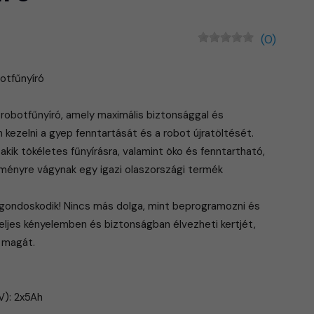
(0)
otfűnyíró
robotfűnyíró, amely maximális biztonsággal és
kezelni a gyep fenntartását és a robot újratöltését.
akik tökéletes fű­nyírásra, valamint öko és fenntartható,
élményre vágynak egy igazi olaszországi termék
 gondoskodik! Nincs más dolga, mint beprogramozni és
eljes kényelemben és biz­tonságban élvezheti kertjét,
 magát.
V): 2x5Ah