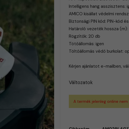
Intelligens hang asszisztens: 
AMICO kisállat védelmi rendsze
Biztonsági PIN kód: PIN-kód é
Határoló vezeték hossza (m):
Rögzítők: 20 db
Tötőállomás: igen
Töltőállomás védő burkolat: op
Kérjen ajánlatot e-mailben, vá
Változatok
A termék jelenleg online nem