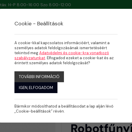
artás: H-P 8:00-16:00 Szo 8:00-12:00
Cookie - Beállítások
A cookie-kkal kapcsolatos információért, valamint a
személyes adatok feldolgozásának ismertetéséért
tekintsd meg
Adatvédelmi és cookie-kra vonatkozó
szabályzatunkat
. Elfogadod ezeket a cookie-kat és az
te Robotfűnyíró
érintett személyes adatok feldolgozását?
TOVÁBBI INFORMÁCIÓ
IGEN, ELFOGADOM
Bármikor módosíthatod a beállításodat a lap alján lévő
Ambrogio T
„Cookie-beállítások” révén.
Robotfűny