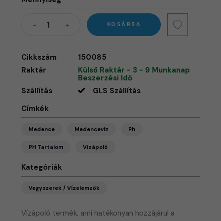
KOSÁRBA
Cikkszám
150085
Raktár
Külső Raktár - 3 - 9 Munkanap
Beszerzési Idő
Szállítás
GLS Szállítás
Címkék
Medence
Medencevíz
Ph
PH Tartalom
Vízápoló
Kategóriák
Vegyszerek / Vízelemzők
Vízápoló termék, ami hatékonyan hozzájárul a