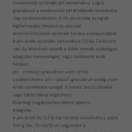
medencevíz optimális pH tartalmához. Lúgos
granulátum a medencevíz pH értékének növelésére,
1 kg-os kiszerelésben. A víz pH-értéke az egyik
legfontosabb tényező az uszodai
fertőtlenítőszerek optimális hatása szempontjából.
A pH-érték optimális tartománya 7,0 és 7,4 között
van. Az eltérések növelik a többi termék szükséges
adagolási mennyiségét, vagy csökkentik azok
hatását.
pH - (minusz) granulátum a pH-érték
csökkentésére, pH + (plusz) granulátum pedig a pH-
érték növelésére szolgál. A mérés tesztcsíkokkal
vagy tablettákkal végezhető.
Kizárólag magánmedencékhez ajánlott.
Adagolás:
A pH-érték kb. 0,1 %-kal történő növeléséhez adjon
100 g (kb. 75 ml)/10 m³ vegyszert a