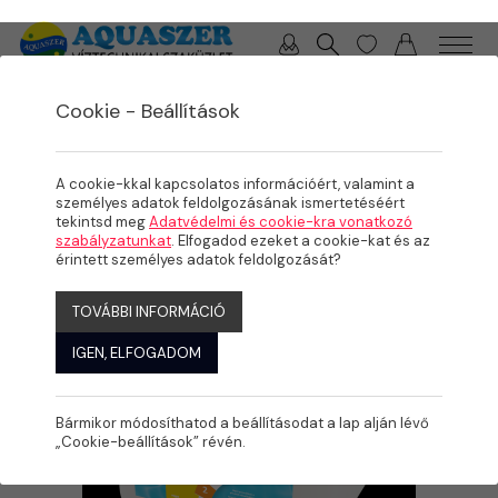
0 / 0 Ft
Cookie - Beállítások
/
/
TERMÉKEK
MEDENCE
VEGYSZEREK / VÍZELEMZŐK
A cookie-kkal kapcsolatos információért, valamint a
személyes adatok feldolgozásának ismertetéséért
tekintsd meg
Adatvédelmi és cookie-kra vonatkozó
szabályzatunkat
. Elfogadod ezeket a cookie-kat és az
érintett személyes adatok feldolgozását?
TOVÁBBI INFORMÁCIÓ
IGEN, ELFOGADOM
Bármikor módosíthatod a beállításodat a lap alján lévő
„Cookie-beállítások” révén.