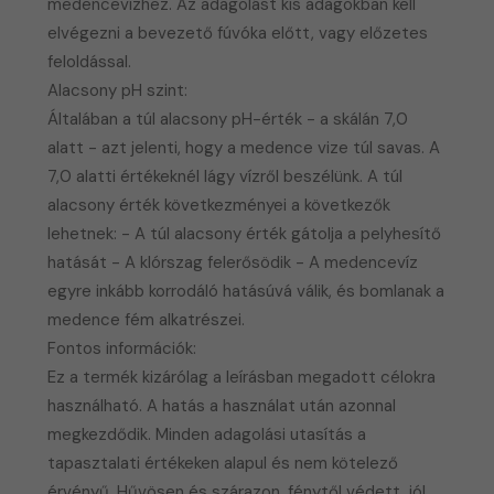
medencevízhez. Az adagolást kis adagokban kell
elvégezni a bevezető fúvóka előtt, vagy előzetes
feloldással.
Alacsony pH szint:
Általában a túl alacsony pH-érték - a skálán 7,0
alatt - azt jelenti, hogy a medence vize túl savas. A
7,0 alatti értékeknél lágy vízről beszélünk. A túl
alacsony érték következményei a következők
lehetnek: - A túl alacsony érték gátolja a pelyhesítő
hatását - A klórszag felerősödik - A medencevíz
egyre inkább korrodáló hatásúvá válik, és bomlanak a
medence fém alkatrészei.
Fontos információk:
​Ez a termék kizárólag a leírásban megadott célokra
használható. A hatás a használat után azonnal
megkezdődik. Minden adagolási utasítás a
tapasztalati értékeken alapul és nem kötelező
érvényű. Hűvösen és szárazon, fénytől védett, jól