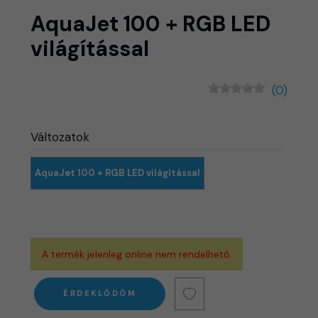
AquaJet 100 + RGB LED
világítással
(0)
Változatok
AquaJet 100 + RGB LED világítással
A termék jelenleg online nem rendelhető.
ÉRDEKLŐDÖM