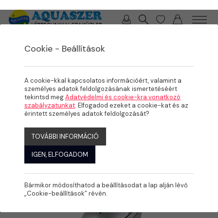
0 / 0 Ft
Cookie - Beállítások
/
/
/
TERMÉKEK
MEDENCE
ÉLMÉNYELEMEK, KOMFORT NÖVELŐK
ELLENÁRAMOLTATÓK
A cookie-kkal kapcsolatos információért, valamint a
személyes adatok feldolgozásának ismertetéséért
tekintsd meg
Adatvédelmi és cookie-kra vonatkozó
szabályzatunkat
. Elfogadod ezeket a cookie-kat és az
érintett személyes adatok feldolgozását?
TOVÁBBI INFORMÁCIÓ
IGEN, ELFOGADOM
Bármikor módosíthatod a beállításodat a lap alján lévő
„Cookie-beállítások” révén.