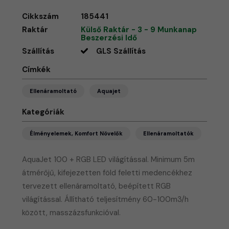
Cikkszám
185441
Raktár
Külső Raktár - 3 - 9 Munkanap
Beszerzési Idő
Szállítás
GLS Szállítás
Címkék
Ellenáramoltató
Aquajet
Kategóriák
Élményelemek, Komfort Növelők
Ellenáramoltatók
AquaJet 100 + RGB LED világítással. Minimum 5m
átmérőjű, kifejezetten föld feletti medencékhez
tervezett ellenáramoltató, beépített RGB
világítással. Állítható teljesítmény 60-100m3/h
között, masszázsfunkcióval.