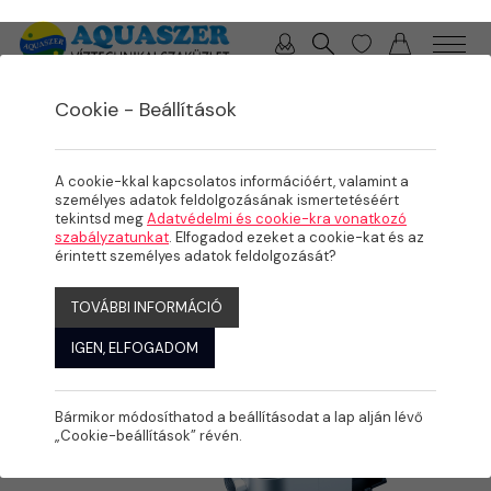
0 / 0 Ft
Cookie - Beállítások
/
/
/
TERMÉKEK
MEDENCE
MEDENCE GÉPÉSZET
SZŰRŐSZETTEK
A cookie-kkal kapcsolatos információért, valamint a
személyes adatok feldolgozásának ismertetéséért
tekintsd meg
Adatvédelmi és cookie-kra vonatkozó
szabályzatunkat
. Elfogadod ezeket a cookie-kat és az
érintett személyes adatok feldolgozását?
TOVÁBBI INFORMÁCIÓ
IGEN, ELFOGADOM
Bármikor módosíthatod a beállításodat a lap alján lévő
„Cookie-beállítások” révén.