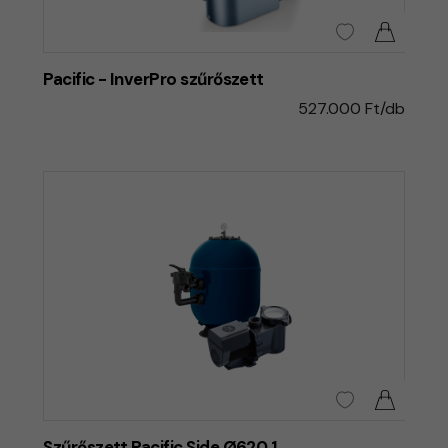
Pacific - InverPro szűrőszett
527.000 Ft/db
Szűrőszett Pacific Side Ø620 1