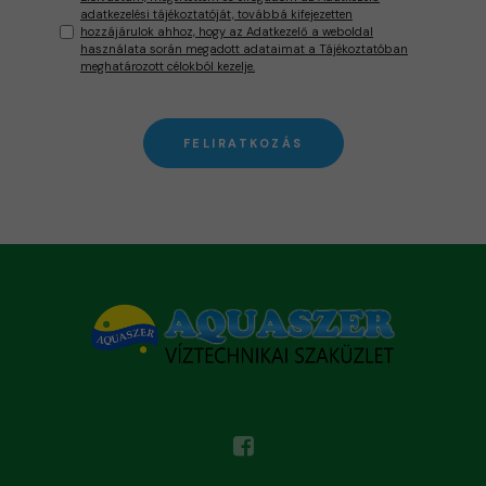
adatkezelési tájékoztatóját, továbbá kifejezetten
hozzájárulok ahhoz, hogy az Adatkezelő a weboldal
használata során megadott adataimat a Tájékoztatóban
meghatározott célokból kezelje.
FELIRATKOZÁS