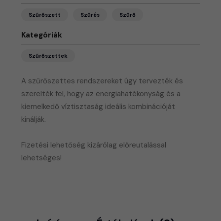
Szűrőszett
Szűrés
Szűrő
Kategóriák
Szűrőszettek
A szűrőszettes rendszereket úgy tervezték és
szerelték fel, hogy az energiahatékonyság és a
kiemelkedő víztisztaság ideális kombinációját
kínálják.
​Fizetési lehetőség kizárólag előreutalással
lehetséges!