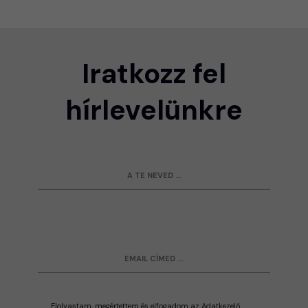
Iratkozz fel
hírlevelünkre
Elolvastam, megértettem és elfogadom az Adatkezelő