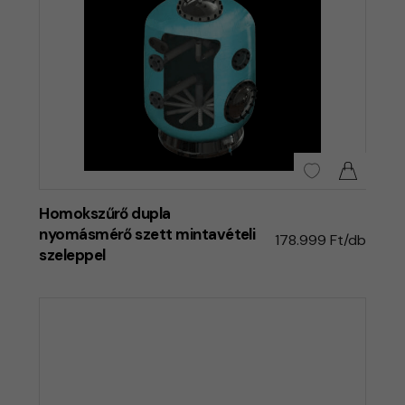
Homokszűrő dupla
nyomásmérő szett mintavételi
178.999 Ft/db
szeleppel