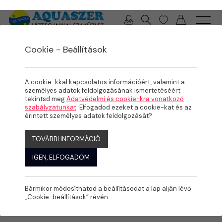
0 / 0 Ft
Cookie - Beállítások
/
/
/
TERMÉKEK
MEDENCE
MEDENCE GÉPÉSZET
SZŰRÉS
A cookie-kkal kapcsolatos információért, valamint a
személyes adatok feldolgozásának ismertetéséért
tekintsd meg
Adatvédelmi és cookie-kra vonatkozó
szabályzatunkat
. Elfogadod ezeket a cookie-kat és az
érintett személyes adatok feldolgozását?
TOVÁBBI INFORMÁCIÓ
IGEN, ELFOGADOM
Bármikor módosíthatod a beállításodat a lap alján lévő
„Cookie-beállítások” révén.