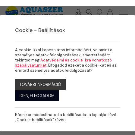
0 / 0 Ft
Cookie - Beállítások
/
/
/
TERMÉKEK
MEDENCE
MEDENCE GÉPÉSZET
SZŰRÉS
A cookie-kkal kapcsolatos információért, valamint a
személyes adatok feldolgozásának ismertetéséért
tekintsd meg
Adatvédelmi és cookie-kra vonatkozó
szabályzatunkat
. Elfogadod ezeket a cookie-kat és az
érintett személyes adatok feldolgozását?
TOVÁBBI INFORMÁCIÓ
IGEN, ELFOGADOM
Bármikor módosíthatod a beállításodat a lap alján lévő
„Cookie-beállítások” révén.