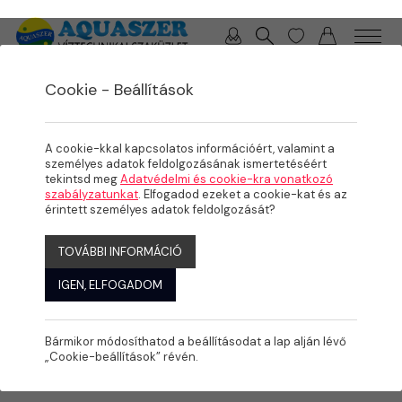
0 / 0 Ft
Cookie - Beállítások
/
/
/
TERMÉKEK
MEDENCE
KÉSZMEDENCÉK, FEDÉSEK
MOUNTFIELD ACÉLFALAS MEDENCÉK
A cookie-kkal kapcsolatos információért, valamint a
személyes adatok feldolgozásának ismertetéséért
tekintsd meg
Adatvédelmi és cookie-kra vonatkozó
szabályzatunkat
. Elfogadod ezeket a cookie-kat és az
érintett személyes adatok feldolgozását?
TOVÁBBI INFORMÁCIÓ
IGEN, ELFOGADOM
Bármikor módosíthatod a beállításodat a lap alján lévő
„Cookie-beállítások” révén.