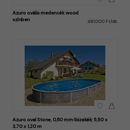
Azuro ovális medencék wood
színben
481.000 Ft/db
Azuro oval Stone, 0,50 mm Ibizakék; 5,50 x
3,70 x 1,20 m