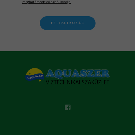
meghatározott célokból kezelje.
FELIRATKOZÁS