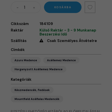
KOSÁRBA
Cikkszám
184109
Raktár
Külső Raktár - 3 - 9 Munkanap
Beszerzési Idő
Szállítás
Csak Személyes Átvételre
Címkék
Azuro Medence
Acéllemez Medence
Horganyzott Acéllemez Medence
Kategóriák
Készmedencék, Fedések
Mountfield Acélfalas Medencék
FIZETÉSI LEHETŐSÉG KIZÁRÓLAG ELŐREUTALÁSSAL