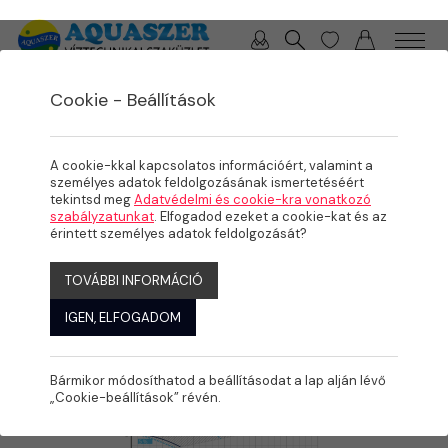
0 / 0 Ft
Cookie - Beállítások
/
/
/
TERMÉKEK
MEDENCE
MEDENCE GÉPÉSZET
SZIVATTYÚK
A cookie-kkal kapcsolatos információért, valamint a
személyes adatok feldolgozásának ismertetéséért
tekintsd meg
Adatvédelmi és cookie-kra vonatkozó
szabályzatunkat
. Elfogadod ezeket a cookie-kat és az
érintett személyes adatok feldolgozását?
TOVÁBBI INFORMÁCIÓ
IGEN, ELFOGADOM
Bármikor módosíthatod a beállításodat a lap alján lévő
„Cookie-beállítások” révén.