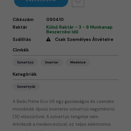
ÉRDEKLŐDÖM
Cikkszám
050410
Raktár
Külső Raktár - 3 - 9 Munkanap
Beszerzési Idő
Szállítás
Csak Személyes Átvételre
Címkék
Szivattyú
Inverter
Medence
Kategóriák
Szivattyúk
A Badu Prime Eco VS egy gazdaságos és csendes
monoblokk típusú inveteres szivattyú nagyméretű
(3l) előszűrővel. A szivattyú tengelye nem
érintkezik a medencevízzel, ez teljes elektromos