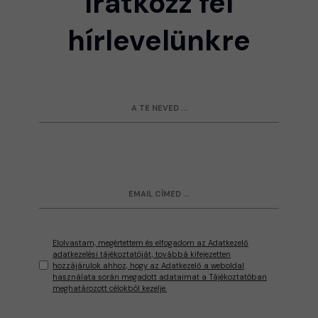
Iratkozz fel
hírlevelünkre
Elolvastam, megértettem és elfogadom az Adatkezelő
adatkezelési tájékoztatóját, továbbá kifejezetten
hozzájárulok ahhoz, hogy az Adatkezelő a weboldal
használata során megadott adataimat a Tájékoztatóban
meghatározott célokból kezelje.