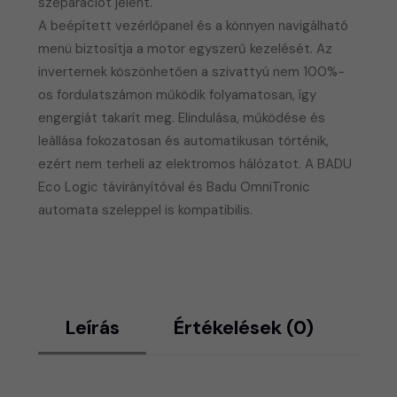
szeparációt jelent.
A beépített vezérlőpanel és a könnyen navigálható
menü biztosítja a motor egyszerű kezelését. Az
inverternek köszönhetően a szivattyú nem 100%-
os fordulatszámon működik folyamatosan, így
engergiát takarít meg. Elindulása, működése és
leállása fokozatosan és automatikusan történik,
ezért nem terheli az elektromos hálózatot. A BADU
Eco Logic távirányítóval és Badu OmniTronic
automata szeleppel is kompatibilis.
Leírás
Értékelések (0)