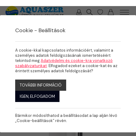
0 / 0 Ft
Cookie - Beállítások
/
/
/
TERMÉKEK
MEDENCE
ÉLMÉNYELEMEK, KOMFORT NÖVELŐK
ELLENÁRAMOLTATÓK
A cookie-kkal kapcsolatos információért, valamint a
személyes adatok feldolgozásának ismertetéséért
tekintsd meg
Adatvédelmi és cookie-kra vonatkozó
szabályzatunkat
. Elfogadod ezeket a cookie-kat és az
érintett személyes adatok feldolgozását?
TOVÁBBI INFORMÁCIÓ
IGEN, ELFOGADOM
Bármikor módosíthatod a beállításodat a lap alján lévő
„Cookie-beállítások” révén.