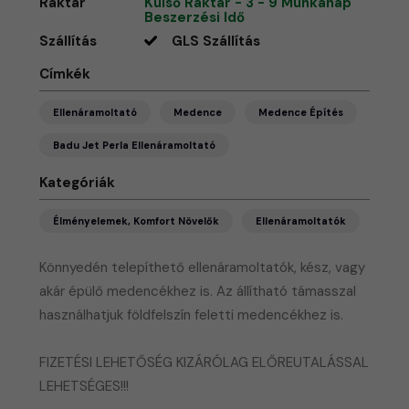
Raktár
Külső Raktár - 3 - 9 Munkanap
Beszerzési Idő
Szállítás
GLS Szállítás
Címkék
Ellenáramoltató
Medence
Medence Építés
Badu Jet Perla Ellenáramoltató
Kategóriák
Élményelemek, Komfort Növelők
Ellenáramoltatók
Könnyedén telepíthető ellenáramoltatók, kész, vagy
akár épülő medencékhez is. Az állítható támasszal
használhatjuk földfelszín feletti medencékhez is.
FIZETÉSI LEHETŐSÉG KIZÁRÓLAG ELŐREUTALÁSSAL
LEHETSÉGES!!!