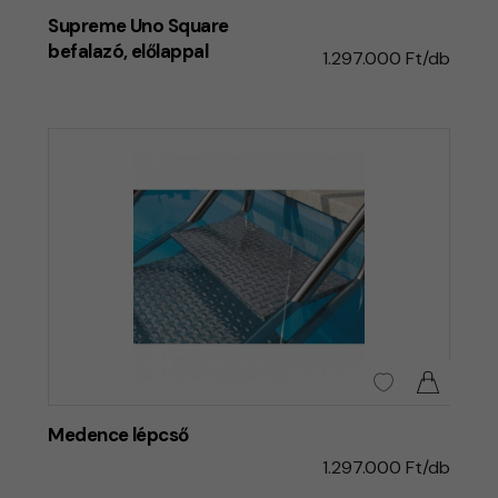
Supreme Uno Square
befalazó, előlappal
1.297.000 Ft/db
Medence lépcső
1.297.000 Ft/db