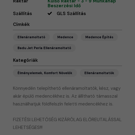
Raktár
Külső Raktár - 3 - 9 Munkanap
Beszerzési Idő
Szállítás
GLS Szállítás
Címkék
Ellenáramoltató
Medence
Medence Építés
Badu Jet Perla Ellenáramoltató
Kategóriák
Élményelemek, Komfort Növelők
Ellenáramoltatók
Könnyedén telepíthető ellenáramoltatók, kész, vagy
akár épülő medencékhez is. Az állítható támasszal
használhatjuk földfelszín feletti medencékhez is.
FIZETÉSI LEHETŐSÉG KIZÁRÓLAG ELŐREUTALÁSSAL
LEHETSÉGES!!!