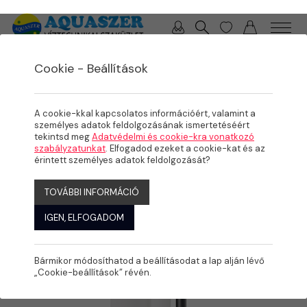
0 / 0 Ft
Cookie - Beállítások
/
/
/
TERMÉKEK
MEDENCE
ÉLMÉNYELEMEK, KOMFORT NÖVELŐK
ELLENÁRAMOLTATÓK
A cookie-kkal kapcsolatos információért, valamint a
személyes adatok feldolgozásának ismertetéséért
tekintsd meg
Adatvédelmi és cookie-kra vonatkozó
szabályzatunkat
. Elfogadod ezeket a cookie-kat és az
érintett személyes adatok feldolgozását?
TOVÁBBI INFORMÁCIÓ
IGEN, ELFOGADOM
Bármikor módosíthatod a beállításodat a lap alján lévő
„Cookie-beállítások” révén.