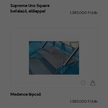
Supreme Uno Square
befalazó, előlappal
1.385.000 Ft/db
Medence lépcső
1.385.000 Ft/db