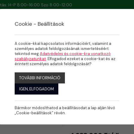
artás: H-P 8:00-16:00 Szo 8:00-12:00
Cookie - Beállítások
A cookie-kkal kapcsolatos információért, valamint a
személyes adatok feldolgozásának ismertetéséért
tekintsd meg
Adatvédelmi és cookie-kra vonatkozó
NÁRAMOLTATÓK
szabályzatunkat
. Elfogadod ezeket a cookie-kat és az
oltató
érintett személyes adatok feldolgozását?
TOVÁBBI INFORMÁCIÓ
IGEN, ELFOGADOM
Bármikor módosíthatod a beállításodat a lap alján lévő
Badu Jet R
„Cookie-beállítások” révén.