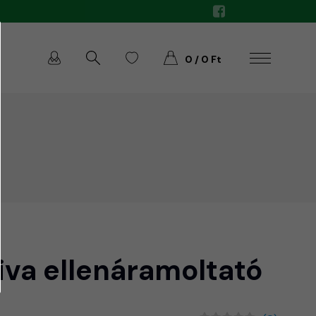
0 / 0 Ft
iva ellenáramoltató