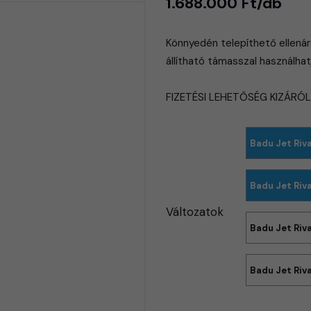
1.688.000 Ft/db
Könnyedén telepíthető ellenár
állítható támasszal használhat
FIZETÉSI LEHETŐSÉG KIZÁRÓ
Badu Jet Riv
Badu Jet Riv
Változatok
Badu Jet Riv
Badu Jet Riv