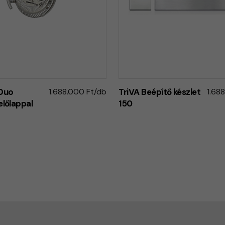
Duo
1.688.000 Ft/db
TriVA Beépítő készlet
1.68
előlappal
150