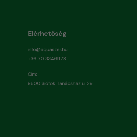
Elérhetőség
info@aquaszer.hu
+36 70 3346978
Cím:
8600 Siófok Tanácsház u. 29.