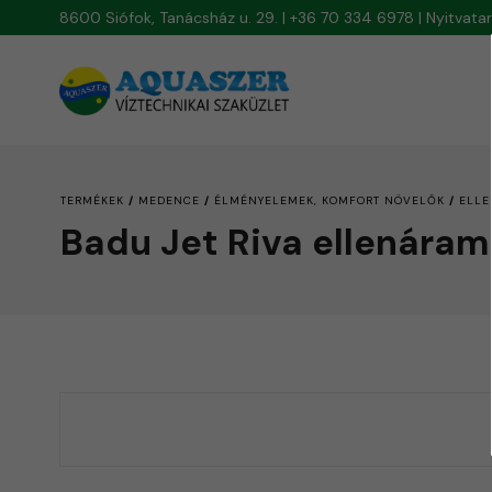
8600 Siófok, Tanácsház u. 29. | +36 70 334 6978 | Nyitvat
/
/
/
TERMÉKEK
MEDENCE
ÉLMÉNYELEMEK, KOMFORT NÖVELŐK
ELLE
Badu Jet Riva ellenáram