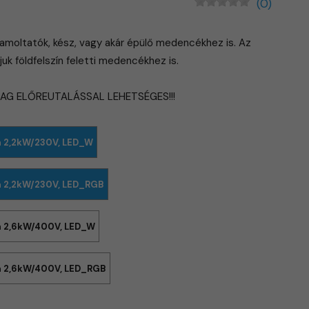
(0)
amoltatók, kész, vagy akár épülő medencékhez is. Az
juk földfelszín feletti medencékhez is.
LAG ELŐREUTALÁSSAL LEHETSÉGES!!!
a 2,2kW/230V, LED_W
a 2,2kW/230V, LED_RGB
a 2,6kW/400V, LED_W
a 2,6kW/400V, LED_RGB