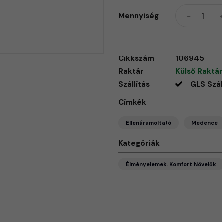
Mennyiség
Cikkszám
106945
Raktár
Külső Raktár
Szállítás
GLS Szál
Címkék
Ellenáramoltató
Medence
Kategóriák
Élményelemek, Komfort Növelők