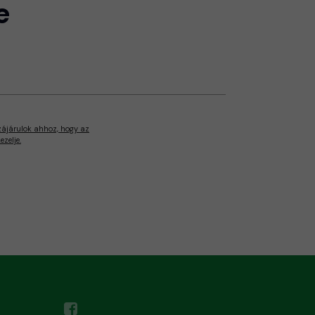
e
zájárulok ahhoz, hogy az
zelje.