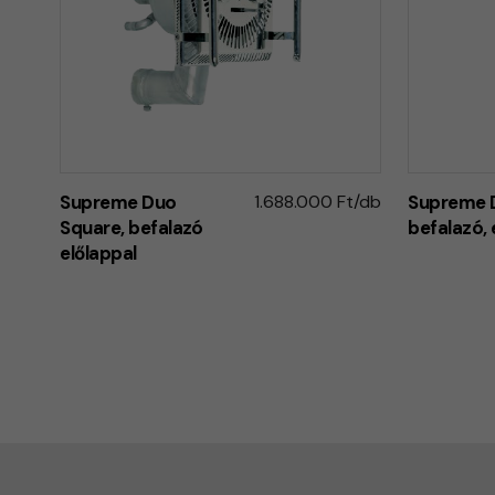
Supreme Duo
1.688.000 Ft/db
Supreme 
Square, befalazó
befalazó, 
előlappal