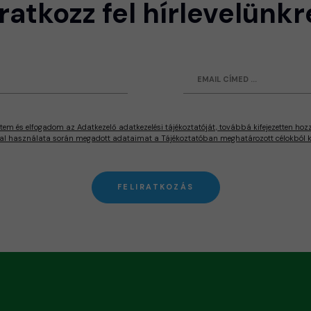
Iratkozz fel hírlevelünkr
tem és elfogadom az Adatkezelő adatkezelési tájékoztatóját, továbbá kifejezetten hoz
al használata során megadott adataimat a Tájékoztatóban meghatározott célokból ke
FELIRATKOZÁS