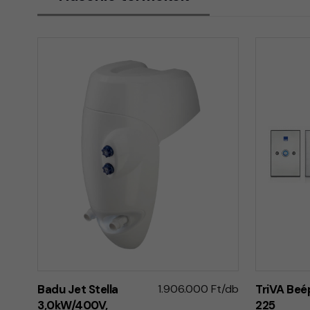
Badu Jet Stella
1.906.000 Ft/db
TriVA Beép
3,0kW/400V,
225