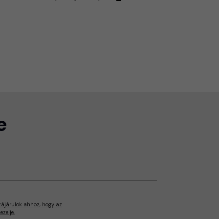
e
zájárulok ahhoz, hogy az
zelje.