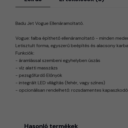
Badu Jet Vogue Ellenáramoltató.
Vogue: falba építhető ellenáramoltató - minden medenc
Letisztult forma, egyszerű beépítés és alacsony karban
Funkciók:
- áramlással szembeni egyhelyben úszás
- víz alatti masszázs
- pezsgőfürdő Előnyök
- integrált LED világítás (fehér, vagy színes)
- opcionálisan rendelhető: rozsdamentes kapaszkodó 
Hasonló termékek