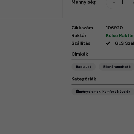
Mennyiség
Cikkszám
106920
Raktár
Külső Raktár
Szállítás
GLS Szál
Címkék
Badu Jet
Ellenáramoltató
Kategóriák
Élményelemek, Komfort Növelők