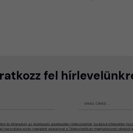
Iratkozz fel hírlevelünkr
tem és elfogadom az Adatkezelő adatkezelési tájékoztatóját, továbbá kifejezetten hoz
al használata során megadott adataimat a Tájékoztatóban meghatározott célokból ke