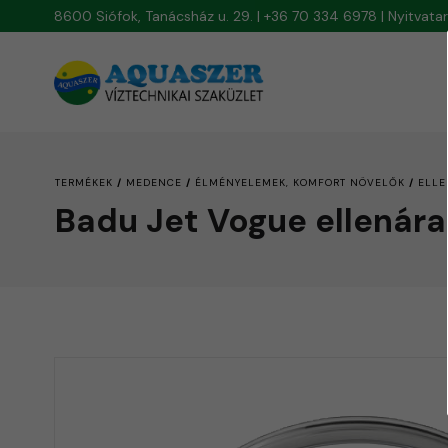
8600 Siófok, Tanácsház u. 29. | +36 70 334 6978 | Nyitvat
/
/
/
TERMÉKEK
MEDENCE
ÉLMÉNYELEMEK, KOMFORT NÖVELŐK
ELLE
Badu Jet Vogue ellenár