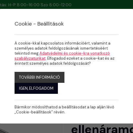
artás: H-P 8:00-16:00 Szo 8:00-12:00
Cookie - Beállítások
A cookie-kkal kapcsolatos információért, valamint a
személyes adatok feldolgozásának ismertetéséért
tekintsd meg
Adatvédelmi és cookie-kra vonatkozó
NÁRAMOLTATÓK
szabályzatunkat
. Elfogadod ezeket a cookie-kat és az
amoltató
érintett személyes adatok feldolgozását?
TOVÁBBI INFORMÁCIÓ
IGEN, ELFOGADOM
Bármikor módosíthatod a beállításodat a lap alján lévő
Badu Jet 
„Cookie-beállítások” révén.
ellenáramo