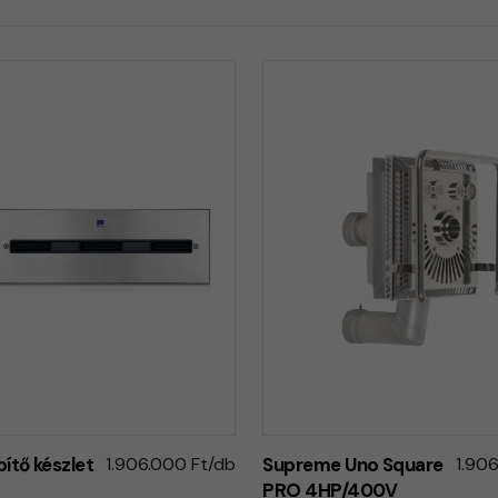
ítő készlet
1.906.000 Ft/db
Supreme Uno Square
1.90
PRO 4HP/400V