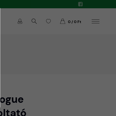
0 / 0 Ft
Vogue
ltató