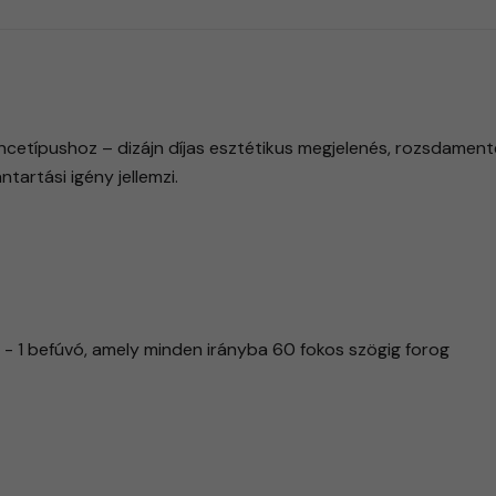
etípushoz – dizájn díjas esztétikus megjelenés, rozsdamentes 
tartási igény jellemzi.
- 1 befúvó, amely minden irányba 60 fokos szögig forog