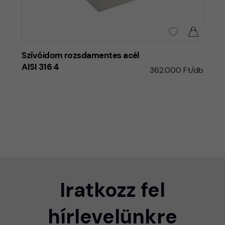
Szívóidom rozsdamentes acél
AISI 316 4
362.000 Ft/db
Iratkozz fel
hírlevelünkre