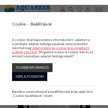
0 / 0 Ft
Cookie - Beállítások
/
/
/
TERMÉKEK
MEDENCE
ÉLMÉNYELEMEK, KOMFORT NÖVELŐK
ELLENÁRAMOLTATÓK
A cookie-kkal kapcsolatos információért, valamint a
személyes adatok feldolgozásának ismertetéséért
tekintsd meg
Adatvédelmi és cookie-kra vonatkozó
szabályzatunkat
. Elfogadod ezeket a cookie-kat és az
érintett személyes adatok feldolgozását?
TOVÁBBI INFORMÁCIÓ
IGEN, ELFOGADOM
Bármikor módosíthatod a beállításodat a lap alján lévő
„Cookie-beállítások” révén.