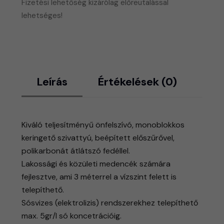
Fizetési lehetőség kizárólag előreutalással
lehetséges!
Leírás
Értékelések (0)
Kiváló teljesítményű önfelszívó, monoblokkos
keringető szivattyú, beépített előszűrővel,
polikarbonát átlátszó fedéllel.
Lakossági és közületi medencék számára
fejlesztve, ami 3 méterrel a vízszint felett is
telepíthető.
Sósvizes (elektrolizis) rendszerekhez telepíthető
max. 5gr/l só koncetrációig.