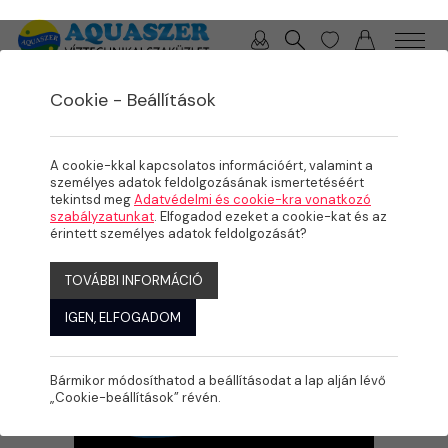
0 / 0 Ft
Cookie - Beállítások
/
/
/
TERMÉKEK
MEDENCE
MEDENCE GÉPÉSZET
SZIVATTYÚK
A cookie-kkal kapcsolatos információért, valamint a
személyes adatok feldolgozásának ismertetéséért
tekintsd meg
Adatvédelmi és cookie-kra vonatkozó
szabályzatunkat
. Elfogadod ezeket a cookie-kat és az
érintett személyes adatok feldolgozását?
TOVÁBBI INFORMÁCIÓ
IGEN, ELFOGADOM
Bármikor módosíthatod a beállításodat a lap alján lévő
„Cookie-beállítások” révén.