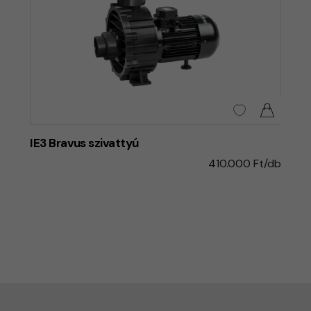
IE3 Bravus szivattyú
410.000 Ft/db