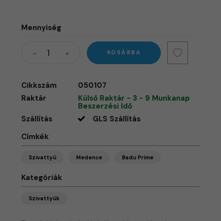
Mennyiség
KOSÁRBA
Cikkszám
050107
Raktár
Külső Raktár - 3 - 9 Munkanap
Beszerzési Idő
Szállítás
GLS Szállítás
Címkék
Szivattyú
Medence
Badu Prime
Kategóriák
Szivattyúk