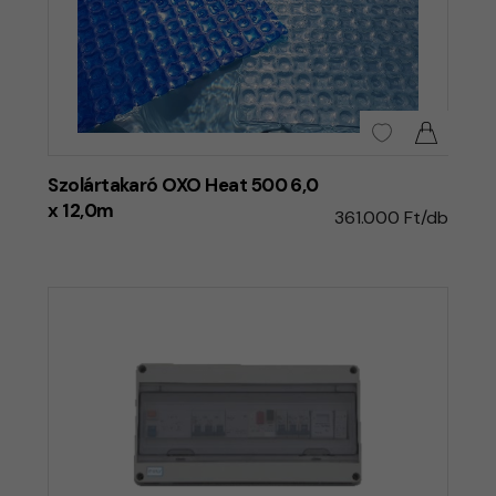
Szolártakaró OXO Heat 500 6,0
x 12,0m
361.000 Ft/db