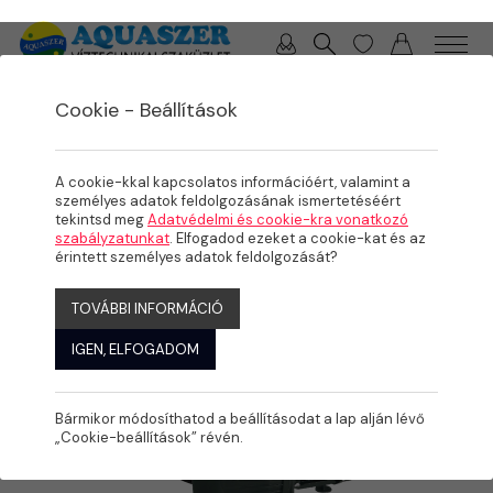
0 / 0 Ft
Cookie - Beállítások
/
TERMÉKEK
A cookie-kkal kapcsolatos információért, valamint a
személyes adatok feldolgozásának ismertetéséért
tekintsd meg
Adatvédelmi és cookie-kra vonatkozó
szabályzatunkat
. Elfogadod ezeket a cookie-kat és az
érintett személyes adatok feldolgozását?
TOVÁBBI INFORMÁCIÓ
IGEN, ELFOGADOM
Bármikor módosíthatod a beállításodat a lap alján lévő
„Cookie-beállítások” révén.