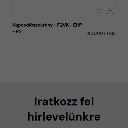
Kapcsolószekrény - F2VK - EHP
- P2
361.000 Ft/db
Iratkozz fel
hírlevelünkre