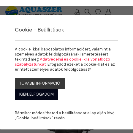
0 / 0 Ft
Cookie - Beállítások
/
TERMÉKEK
A cookie-kkal kapcsolatos információért, valamint a
személyes adatok feldolgozásának ismertetéséért
tekintsd meg
Adatvédelmi és cookie-kra vonatkozó
szabályzatunkat
. Elfogadod ezeket a cookie-kat és az
érintett személyes adatok feldolgozását?
TOVÁBBI INFORMÁCIÓ
IGEN, ELFOGADOM
Bármikor módosíthatod a beállításodat a lap alján lévő
„Cookie-beállítások” révén.