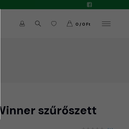
0 / 0 Ft
Winner szűrőszett