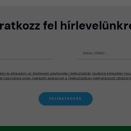
Iratkozz fel hírlevelünkr
tem és elfogadom az Adatkezelő adatkezelési tájékoztatóját, továbbá kifejezetten hoz
al használata során megadott adataimat a Tájékoztatóban meghatározott célokból ke
FELIRATKOZÁS