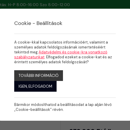
artás: H-P 8:00-16:00 Szo 8:00-12:00
Cookie - Beállítások
A cookie-kkal kapcsolatos információért, valamint a
személyes adatok feldolgozásának ismertetéséért
tekintsd meg
Adatvédelmi és cookie-kra vonatkozó
szabályzatunkat
. Elfogadod ezeket a cookie-kat és az
zett
érintett személyes adatok feldolgozását?
TOVÁBBI INFORMÁCIÓ
IGEN, ELFOGADOM
Bármikor módosíthatod a beállításodat a lap alján lévő
Balaton - 
„Cookie-beállítások” révén.