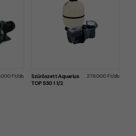
.000 Ft/db
Szűrőszett Aquarius
279.000 Ft/db
TOP 530 1 1/2