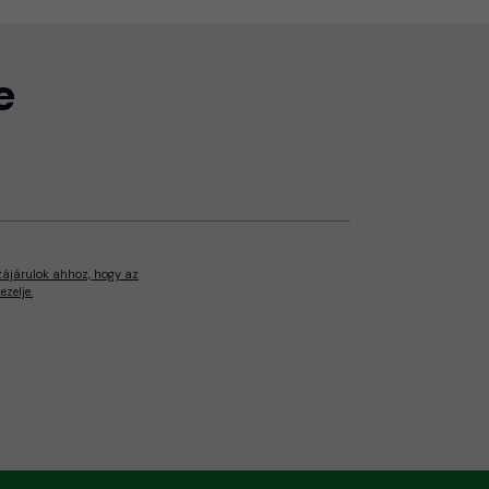
e
zájárulok ahhoz, hogy az
zelje.