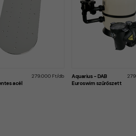
p
279.000 Ft/db
Aquarius - DAB
279
ntes acél
Euroswim szűrőszett