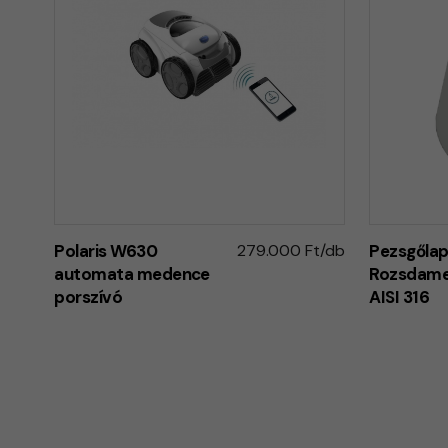
Polaris W630
279.000 Ft/db
Pezsgőla
automata medence
Rozsdame
porszívó
AISI 316