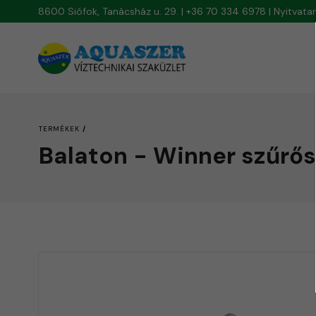
8600 Siófok, Tanácsház u. 29. | +36 70 334 6978 | Nyitvat
/
TERMÉKEK
Balaton - Winner szűrős