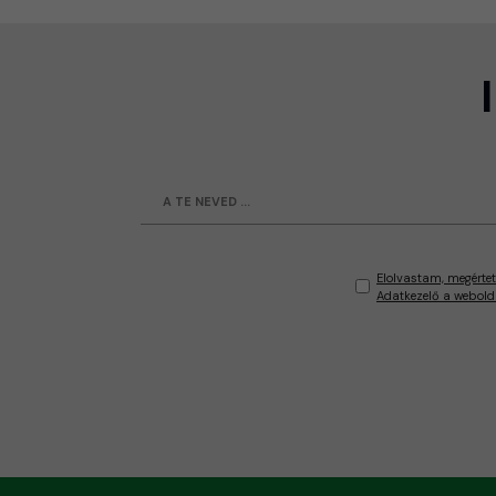
Elolvastam, megértet
Adatkezelő a webold