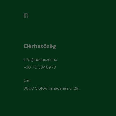
Elérhetőség
info@aquaszer.hu
+36 70 3346978
Cím:
8600 Siófok Tanácsház u. 29.