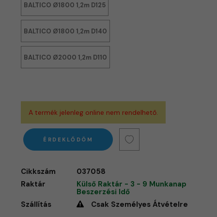
BALTICO Ø1800 1,2m D125
BALTICO Ø1800 1,2m D140
BALTICO Ø2000 1,2m D110
A termék jelenleg online nem rendelhető.
ÉRDEKLŐDÖM
Cikkszám
037058
Raktár
Külső Raktár - 3 - 9 Munkanap
Beszerzési Idő
Szállítás
Csak Személyes Átvételre