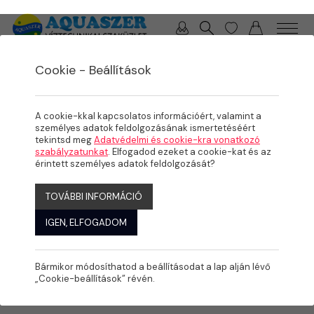
0 / 0 Ft
Cookie - Beállítások
/
/
/
TERMÉKEK
MEDENCE
MEDENCE GÉPÉSZET
SZŰRÉS
A cookie-kkal kapcsolatos információért, valamint a
személyes adatok feldolgozásának ismertetéséért
tekintsd meg
Adatvédelmi és cookie-kra vonatkozó
szabályzatunkat
. Elfogadod ezeket a cookie-kat és az
érintett személyes adatok feldolgozását?
TOVÁBBI INFORMÁCIÓ
IGEN, ELFOGADOM
Bármikor módosíthatod a beállításodat a lap alján lévő
„Cookie-beállítások” révén.