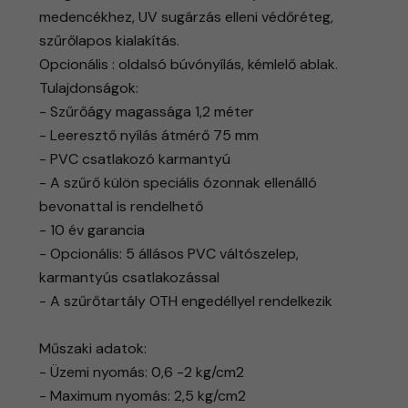
medencékhez, UV sugárzás elleni védőréteg,
szűrőlapos kialakítás.
Opcionális : oldalsó búvónyílás, kémlelő ablak.
Tulajdonságok:
- Szűrőágy magassága 1,2 méter
- Leeresztő nyílás átmérő 75 mm
- PVC csatlakozó karmantyú
- A szűrő külön speciális ózonnak ellenálló
bevonattal is rendelhető
- 10 év garancia
- Opcionális: 5 állásos PVC váltószelep,
karmantyús csatlakozással
- A szűrőtartály OTH engedéllyel rendelkezik
Műszaki adatok:
- Üzemi nyomás: 0,6 -2 kg/cm2
- Maximum nyomás: 2,5 kg/cm2