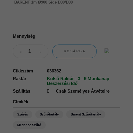
BARENT 1m Ø900 Side D90/D90
Mennyiség
KOSÁRBA
Cikkszám
036362
Raktár
Külső Raktár - 3 - 9 Munkanap
Beszerzési Idő
Szállítás
Csak Személyes Átvételre
Címkék
Szűrés
Szűrőtartály
Barent Szűrőtartály
Medence Szűrő