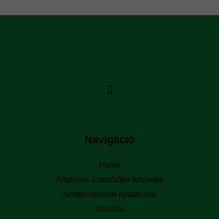
Navigáció
Home
Általános Szerződési feltételek
Adattovábbítási nyilatkozat
Szállítás