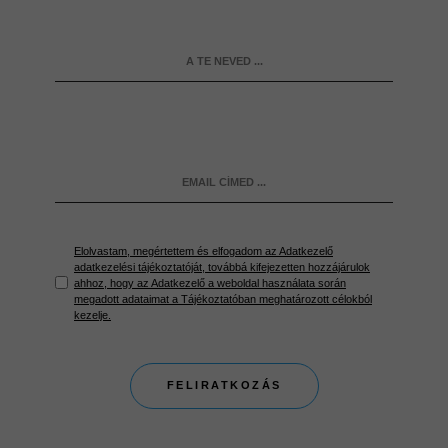
Elolvastam, megértettem és elfogadom az Adatkezelő
adatkezelési tájékoztatóját, továbbá kifejezetten hozzájárulok
ahhoz, hogy az Adatkezelő a weboldal használata során
megadott adataimat a Tájékoztatóban meghatározott célokból
kezelje.
FELIRATKOZÁS