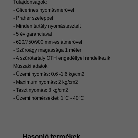
Tulajdonságok:
- Glicerines nyomásmérővel
- Praher szeleppel
- Minden tartály nyomástesztelt
- 5 év garanciával
- 620/750/900 mm-es átmérővel
- Szűrőágy magassága 1 méter
- A szűrőtartály OTH engedéllyel rendelkezik
Műszaki adatok:
- Üzemi nyomás: 0,6 -1,6 kg/cm2
- Maximum nyomás: 2 kg/cm2
- Teszt nyomás: 3 kg/cm2
​- Üzemi hőmérséklet: 1°C - 40°C
Hasonló termékek