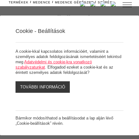
/
/
/
TERMÉKEK
MEDENCE
MEDENCE GÉPÉSZET
SZŰRÉS
Barent szűrőtartály
Cookie - Beállítások
744.000 Ft/db
(0)
A cookie-kkal kapcsolatos információért, valamint a
személyes adatok feldolgozásának ismertetéséért tekintsd
Változatok
meg
Adatvédelmi és cookie-kra vonatkozó
szabályzatunkat
. Elfogadod ezeket a cookie-kat és az
érintett személyes adatok feldolgozását?
BARENT 1m Ø620 Side 2"
BARENT 1m Ø750 Side 2"
TOVÁBBI INFORMÁCIÓ
BARENT 1m Ø900 Side 2"
IGEN, ELFOGADOM
BARENT 1m Ø620 Side D75/D75
Bármikor módosíthatod a beállításodat a lap alján lévő
„Cookie-beállítások” révén.
BARENT 1m Ø750 Side D90/D90