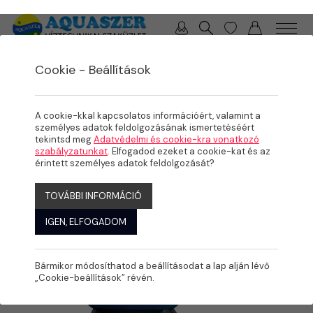
0 / 0 Ft
Cookie - Beállítások
/
/
/
TERMÉKEK
MEDENCE
MEDENCE GÉPÉSZET
SZŰRÉS
A cookie-kkal kapcsolatos információért, valamint a
személyes adatok feldolgozásának ismertetéséért
tekintsd meg
Adatvédelmi és cookie-kra vonatkozó
szabályzatunkat
. Elfogadod ezeket a cookie-kat és az
érintett személyes adatok feldolgozását?
TOVÁBBI INFORMÁCIÓ
IGEN, ELFOGADOM
Bármikor módosíthatod a beállításodat a lap alján lévő
„Cookie-beállítások” révén.