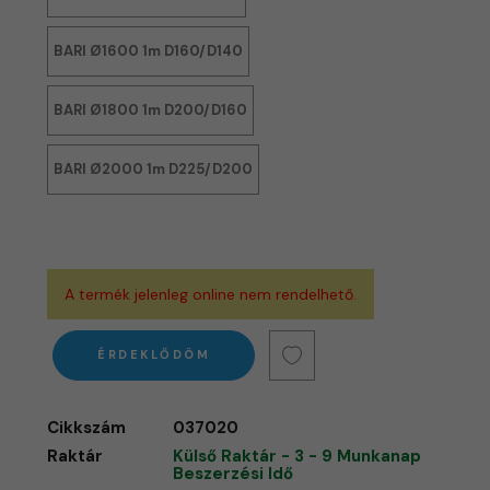
BARI Ø1600 1m D160/D140
BARI Ø1800 1m D200/D160
BARI Ø2000 1m D225/D200
A termék jelenleg online nem rendelhető.
ÉRDEKLŐDÖM
Cikkszám
037020
Raktár
Külső Raktár - 3 - 9 Munkanap
Beszerzési Idő