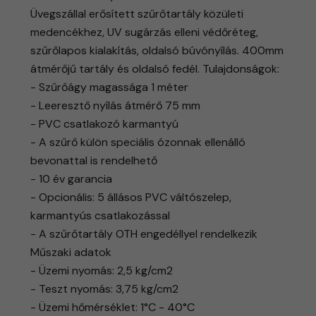
Üvegszállal erősített szűrőtartály közületi
medencékhez, UV sugárzás elleni védőréteg,
szűrőlapos kialakítás, oldalsó búvónyílás. 400mm
átmérőjű tartály és oldalsó fedél. Tulajdonságok:
- Szűrőágy magassága 1 méter
- Leeresztő nyílás átmérő 75 mm
- PVC csatlakozó karmantyú
- A szűrő külön speciális ózonnak ellenálló
bevonattal is rendelhető
- 10 év garancia
- Opcionális: 5 állásos PVC váltószelep,
karmantyús csatlakozással
- A szűrőtartály OTH engedéllyel rendelkezik
Műszaki adatok
- Üzemi nyomás: 2,5 kg/cm2
- Teszt nyomás: 3,75 kg/cm2
- Üzemi hőmérséklet: 1°C - 40°C