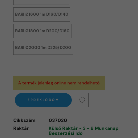
BARI Ø1600 1m D160/D140
BARI Ø1800 1m D200/D160
BARI Ø2000 1m D225/D200
A termék jelenleg online nem rendelhető.
ÉRDEKLŐDÖM
Cikkszám
037020
Raktár
Külső Raktár - 3 - 9 Munkanap
Beszerzési Idő