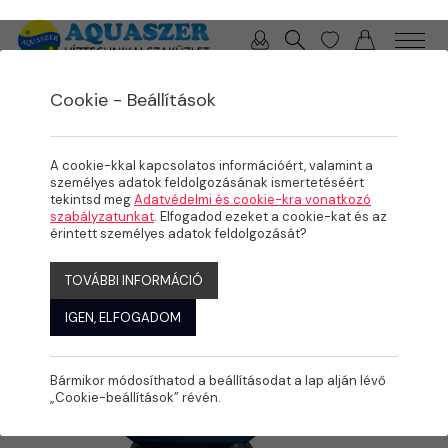
0 / 0 Ft
Cookie - Beállítások
/
/
/
TERMÉKEK
MEDENCE
MEDENCE GÉPÉSZET
SZŰRÉS
A cookie-kkal kapcsolatos információért, valamint a
személyes adatok feldolgozásának ismertetéséért
tekintsd meg
Adatvédelmi és cookie-kra vonatkozó
szabályzatunkat
. Elfogadod ezeket a cookie-kat és az
érintett személyes adatok feldolgozását?
TOVÁBBI INFORMÁCIÓ
IGEN, ELFOGADOM
Bármikor módosíthatod a beállításodat a lap alján lévő
„Cookie-beállítások” révén.