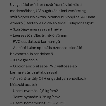
Üvegszállal erősített szűrőtartály közületi
medencékhez, UV sugárzás elleni védőréteg,
szűrőlapos kialakítás, oldalsó búvónyílás. 400mm
átmérőjű tartály és oldalsó fedél. Tulajdonságok:
- Szűrőágy magassága 1 méter
- Leeresztő nyílás átmérő 75 mm
- PVC csatlakozó karmantyú
- A szűrő külön speciális ózonnak ellenálló
bevonattal is rendelhető
- 10 év garancia
- Opcionális: 5 állásos PVC váltószelep,
karmantyús csatlakozással
- A szűrőtartály OTH engedéllyel rendelkezik
Műszaki adatok
- Üzemi nyomás: 2,5 kg/cm2
- Teszt nyomás: 3,75 kg/cm2
- Üzemi hőmérséklet: 1°C - 40°C