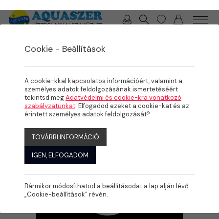
0 / 0 Ft
Cookie - Beállítások
/
/
/
TERMÉKEK
MEDENCE
BEÉPÍTŐ ELEMEK
ROZSDAMENTES BEFALAZÓ ELEMEK
A cookie-kkal kapcsolatos információért, valamint a
személyes adatok feldolgozásának ismertetéséért
tekintsd meg
Adatvédelmi és cookie-kra vonatkozó
szabályzatunkat
. Elfogadod ezeket a cookie-kat és az
érintett személyes adatok feldolgozását?
TOVÁBBI INFORMÁCIÓ
IGEN, ELFOGADOM
Bármikor módosíthatod a beállításodat a lap alján lévő
„Cookie-beállítások” révén.