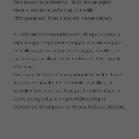
Kiemelkedő teljesítményű, kiváló alapanyagból
készült medence befúvó az optimális
vízforgatáshoz, fóliás burkolatú medencékhez.
Az ABS (akrilnitril-butadién-sztirol) egy jó ütésálló
képességgel, nagy keménységgel és szilárdsággal,
jó hőállósággal és vegyszerállósággal, emellett jó
zaj és rezgéscsillapítással rendelkező, hőre lágyuló
műanyag.
​Kiválósága különböző anyagai kombinálásából fakad.
Az akrilnitril növeli a hő- és kémiai ellenállást, a
butadién fokozza a tartósságot és szívósságot, a
sztirol pedig javítja a megmunkálhatóságot,
csökkenti a költségeket és fényes felületet biztosít.