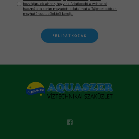
hozzájárulok ahhoz, hogy az Adatkezelő a weboldal
használata során megadott adataimat a Tájékoztatóban
meghatározott célokból kezelje.
FELIRATKOZÁS