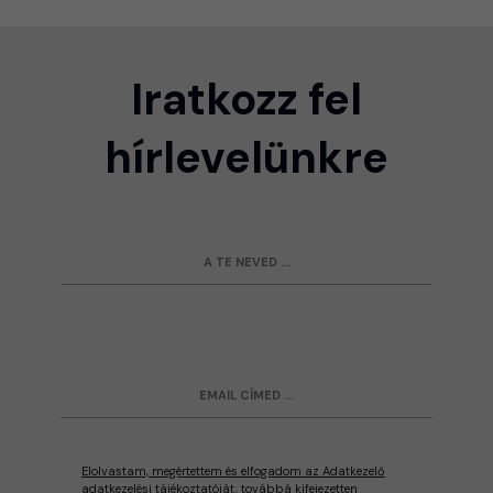
Iratkozz fel
hírlevelünkre
Elolvastam, megértettem és elfogadom az Adatkezelő
adatkezelési tájékoztatóját, továbbá kifejezetten