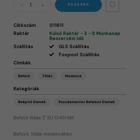
KOSÁRBA
Cikkszám
011611
Raktár
Külső Raktár - 3 - 9 Munkanap
Beszerzési Idő
Szállítás
GLS Szállítás
Foxpost Szállítás
Címkék
Befúvó
Fóliás
Medence
Kategóriák
Beépítő Elemek
Rozsdamentes Befalazó Elemek
Befúvó fóliás 2" EU 13451 KM
​Befűvó, fóliás medencéhez.