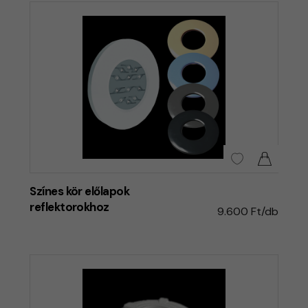
Színes kör előlapok
reflektorokhoz
9.600 Ft/db