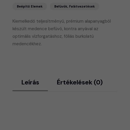
Beépítő Elemek
Befúvók, Falátvezetések
Kiemelkedő teljesítményű, prémium alapanyagból
készült medence befúvó, kontra anyával az
optimális vízforgatáshoz, fóliás burkolatú
medencékhez.
Leírás
Értékelések (0)