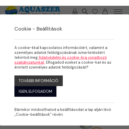
0 / 0 Ft
Cookie - Beállítások
/
/
/
TERMÉKEK
MEDENCE
BEÉPÍTŐ ELEMEK
BEFÚVÓK, FALÁTVEZETÉSEK
A cookie-kkal kapcsolatos információért, valamint a
személyes adatok feldolgozásának ismertetéséért
tekintsd meg
Adatvédelmi és cookie-kra vonatkozó
szabályzatunkat
. Elfogadod ezeket a cookie-kat és az
érintett személyes adatok feldolgozását?
TOVÁBBI INFORMÁCIÓ
IGEN, ELFOGADOM
Bármikor módosíthatod a beállításodat a lap alján lévő
„Cookie-beállítások” révén.