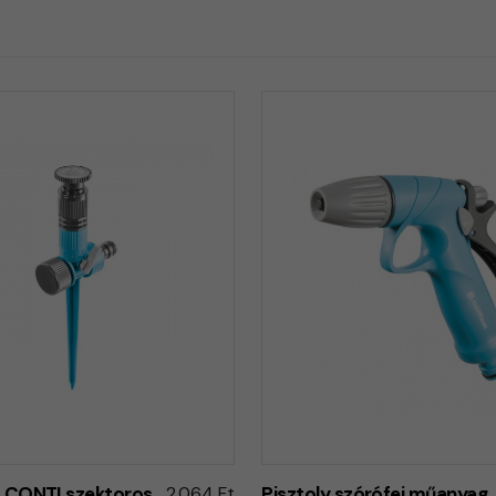
 CONTI szektoros
2.064 Ft
Pisztoly szórófej műanyag