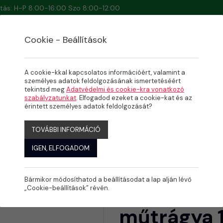
artás: H-P 8:00-16:00 Szo 8:00-12:00
Cookie - Beállítások
A cookie-kkal kapcsolatos információért, valamint a
személyes adatok feldolgozásának ismertetéséért
tekintsd meg
Adatvédelmi és cookie-kra vonatkozó
szabályzatunkat
. Elfogadod ezeket a cookie-kat és az
 műtrágya 1 kg
érintett személyes adatok feldolgozását?
TOVÁBBI INFORMÁCIÓ
IGEN, ELFOGADOM
Bármikor módosíthatod a beállításodat a lap alján lévő
Biopon mo
„Cookie-beállítások” révén.
műtrágya 1