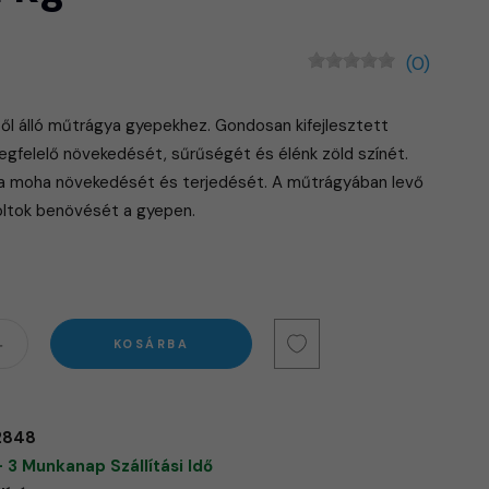
(0)
ől álló műtrágya gyepekhez. Gondosan kifejlesztett
egfelelő növekedését, sűrűségét és élénk zöld színét.
 a moha növekedését és terjedését. A műtrágyában levő
foltok benövését a gyepen.
KOSÁRBA
2848
- 3 Munkanap Szállítási Idő