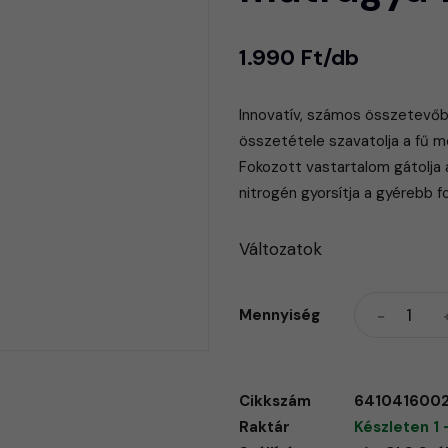
1.990 Ft/db
Innovatív, számos összetevőb
összetétele szavatolja a fű m
Fokozott vastartalom gátolja
nitrogén gyorsítja a gyérebb 
Változatok
Mennyiség
Cikkszám
641041600
Raktár
Készleten 1 