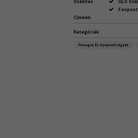
Szállítás
GLS Szál
Foxpost 
Címkék
Kategóriák
Fűmagok És Gyepműtrágyák