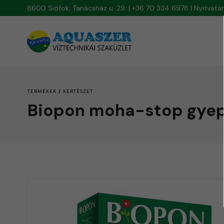
8600 Siófok, Tanácsház u. 29. | +36 70 334 6978 | Nyitvat
/
TERMÉKEK
KERTÉSZET
Biopon moha-stop gyep