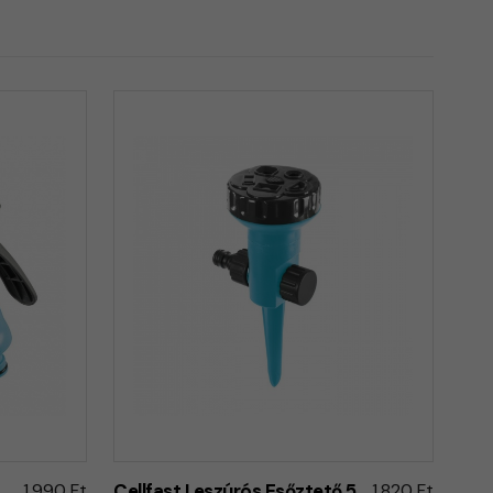
1.990 Ft
Cellfast Leszúrós Esőztető 5
1.820 Ft