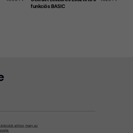
funkciós BASIC
e
zájárulok ahhoz, hogy az
zelje.