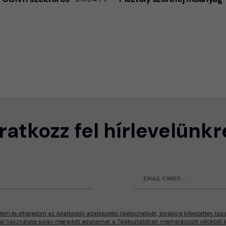
Iratkozz fel hírlevelünkr
tem és elfogadom az Adatkezelő adatkezelési tájékoztatóját, továbbá kifejezetten hoz
al használata során megadott adataimat a Tájékoztatóban meghatározott célokból ke