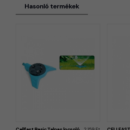
Hasonló termékek
Cellfast Basic Talpas locsoló
2.159 Ft
CELLFAST