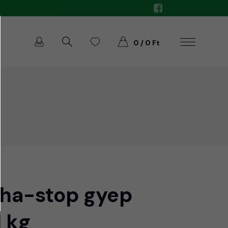
0 / 0 Ft
ha-stop gyep
 kg