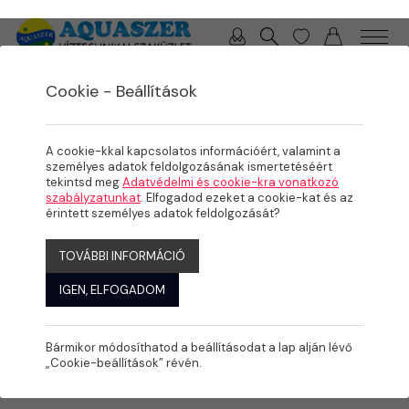
0 / 0 Ft
Cookie - Beállítások
/
/
TERMÉKEK
ÖNTÖZÉS
BORDÁS IDOMOK
A cookie-kkal kapcsolatos információért, valamint a
személyes adatok feldolgozásának ismertetéséért
tekintsd meg
Adatvédelmi és cookie-kra vonatkozó
szabályzatunkat
. Elfogadod ezeket a cookie-kat és az
érintett személyes adatok feldolgozását?
TOVÁBBI INFORMÁCIÓ
IGEN, ELFOGADOM
Bármikor módosíthatod a beállításodat a lap alján lévő
„Cookie-beállítások” révén.