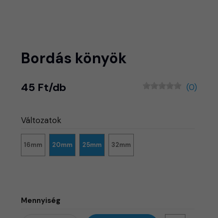
Bordás könyök
45 Ft/db
(0)
Változatok
16mm
20mm
25mm
32mm
Mennyiség