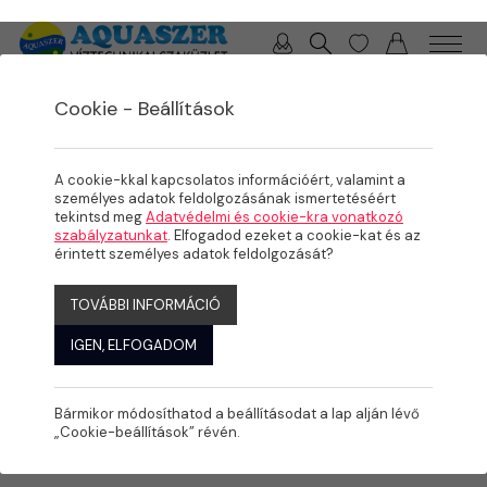
0 / 0 Ft
Cookie - Beállítások
/
/
TERMÉKEK
ÖNTÖZÉS
MENETES IDOMOK
A cookie-kkal kapcsolatos információért, valamint a
személyes adatok feldolgozásának ismertetéséért
tekintsd meg
Adatvédelmi és cookie-kra vonatkozó
szabályzatunkat
. Elfogadod ezeket a cookie-kat és az
érintett személyes adatok feldolgozását?
TOVÁBBI INFORMÁCIÓ
IGEN, ELFOGADOM
Bármikor módosíthatod a beállításodat a lap alján lévő
„Cookie-beállítások” révén.