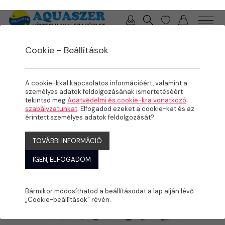
0 / 0 Ft
Cookie - Beállítások
/
/
TERMÉKEK
ÖNTÖZÉS
BORDÁS IDOMOK
A cookie-kkal kapcsolatos információért, valamint a
személyes adatok feldolgozásának ismertetéséért
tekintsd meg
Adatvédelmi és cookie-kra vonatkozó
szabályzatunkat
. Elfogadod ezeket a cookie-kat és az
érintett személyes adatok feldolgozását?
TOVÁBBI INFORMÁCIÓ
IGEN, ELFOGADOM
Bármikor módosíthatod a beállításodat a lap alján lévő
„Cookie-beállítások” révén.