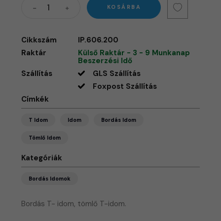
KOSÁRBA
Cikkszám
IP.606.200
Raktár
Külső Raktár - 3 - 9 Munkanap
Beszerzési Idő
Szállítás
GLS Szállítás
Foxpost Szállítás
Címkék
T Idom
Idom
Bordás Idom
Tömlő Idom
Kategóriák
Bordás Idomok
Bordás T- idom, tömlő T-idom.