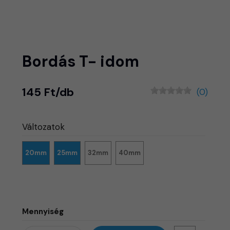
Bordás T- idom
145 Ft/db
(0)
Változatok
20mm
25mm
32mm
40mm
Mennyiség