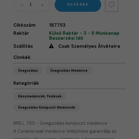
KOSÁRBA
Cikkszám
187753
Raktár
Külső Raktár - 3 - 9 Munkanap
Beszerzési Idő
Szállítás
Csak Személyes Átvételre
Címkék
Üvegszálas
Üvegszálas Medence
Kategóriák
Készmedencék, Fedések
Üvegszálas Kompozit Medencék
BRILL 750 - Üvegszálas kompozit medence
A Ceramicwall medence felépítése garantálja az