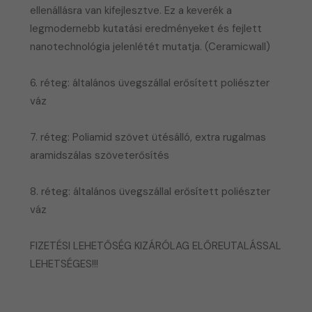
ellenállásra van kifejlesztve. Ez a keverék a
legmodernebb kutatási eredményeket és fejlett
nanotechnológia jelenlétét mutatja. (Ceramicwall)
6. réteg: általános üvegszállal erősített poliészter
váz
7. réteg: Poliamid szövet ütésálló, extra rugalmas
aramidszálas szöveterősítés
​8. réteg: általános üvegszállal erősített poliészter
váz
FIZETÉSI LEHETŐSÉG KIZÁRÓLAG ELŐREUTALÁSSAL
LEHETSÉGES!!!