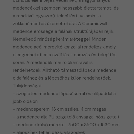
ozmózis elleni teljes védelmet, a hagyományos
medencékkel szembeni hosszabb élettartamot, és
a rendkívül egyszerű telepítést, valamint a
zökkenőmentes üzemeltetést. A Ceramicwall
medence erőssége a falának struktúrájában rejlik.
Kiemelkedő minőség kerámiaréteggel. Minden
medence acél merevítő konzollal rendelkezik mely
elengedhetetlen a szállítás - daruzás és telepítés
során. A medencék már rolókamrával is
rendelhetőek. Állítható támasztólábak a medence
oldalfalához és a lépcsőhöz külön rendelhetőek.
Tulajdonságai:
- szögletes medence lépcsősorral és ülőpaddal a
jobb oldalon
- medenceperem: 13 cm széles, 4 cm magas
- a medence alja PU szigetelő anyaggal hőszigetelt
- medence külső méretei: 7500 x 3500 x 1530 mm
- alapszínek fehér, bézs, világoskék