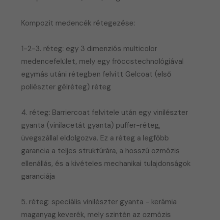
Kompozit medencék rétegezése:
1-2-3. réteg: egy 3 dimenziós multicolor
medencefelület, mely egy fröccstechnológiával
egymás utáni rétegben felvitt Gelcoat (első
poliészter gélréteg) réteg
4. réteg: Barriercoat felvitele után egy vinilészter
gyanta (vinilacetát gyanta) puffer-réteg,
üvegszállal eldolgozva. Ez a réteg a legfőbb
garancia a teljes struktúrára, a hosszú ozmózis
ellenállás, és a kivételes mechanikai tulajdonságok
garanciája
5. réteg: speciális vinilészter gyanta - kerámia
maganyag keverék, mely szintén az ozmózis