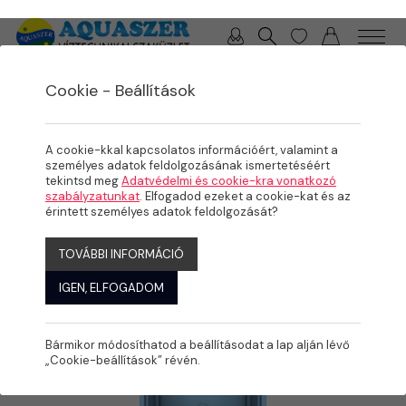
0 / 0 Ft
Cookie - Beállítások
/
/
/
TERMÉKEK
MEDENCE
KÉSZMEDENCÉK, FEDÉSEK
ÜVEGSZÁLAS KOMPOZIT MEDENCÉK
A cookie-kkal kapcsolatos információért, valamint a
személyes adatok feldolgozásának ismertetéséért
tekintsd meg
Adatvédelmi és cookie-kra vonatkozó
szabályzatunkat
. Elfogadod ezeket a cookie-kat és az
érintett személyes adatok feldolgozását?
TOVÁBBI INFORMÁCIÓ
IGEN, ELFOGADOM
Bármikor módosíthatod a beállításodat a lap alján lévő
„Cookie-beállítások” révén.