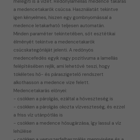
melegíti is a vizet. Redőnylamellás medence takarás
a medencetakarók csúcsa. Használatát tekintve
igen kényelmes, hiszen egy gombnyomással a
medence letakarható teljesen automatán.
Minden paraméter tekintetében, sőt esztétikai
élményét tekintve a medencetakarók
csúcskategóriáját jelenti. A redőnyös
medencefedés egyik nagy pozitívuma a lamellás
felépítésében rejlik, ami lehetővé teszi, hogy
tökéletes hő- és páraszigetelő rendszert
alkothasson a medence vize felett.
Medencetakarás előnyei:
- csökken a párolgás, ezáltal a hőveszteség is
- csökken a párolgás okozta vízveszteség, és ezzel
a friss víz utánpótlás is
- csökken a medence hősugárzása, így lassul a víz
lehűlése
- csökken a vegyszerfelhasználás mennyisége és a