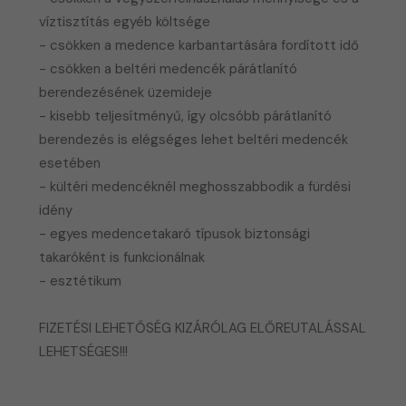
víztisztítás egyéb költsége
- csökken a medence karbantartására fordított idő
- csökken a beltéri medencék párátlanító
berendezésének üzemideje
- kisebb teljesítményű, így olcsóbb párátlanító
berendezés is elégséges lehet beltéri medencék
esetében
- kültéri medencéknél meghosszabbodik a fürdési
idény
- egyes medencetakaró típusok biztonsági
takaróként is funkcionálnak
​- esztétikum
FIZETÉSI LEHETŐSÉG KIZÁRÓLAG ELŐREUTALÁSSAL
LEHETSÉGES!!!