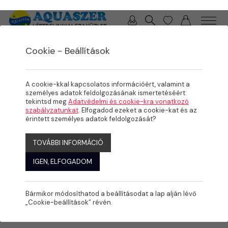
0 / 0 Ft
Cookie - Beállítások
/
/
/
TERMÉKEK
MEDENCE
KÉSZMEDENCÉK, FEDÉSEK
MEDENCEFEDÉSEK
A cookie-kkal kapcsolatos információért, valamint a
személyes adatok feldolgozásának ismertetéséért
tekintsd meg
Adatvédelmi és cookie-kra vonatkozó
szabályzatunkat
. Elfogadod ezeket a cookie-kat és az
érintett személyes adatok feldolgozását?
TOVÁBBI INFORMÁCIÓ
IGEN, ELFOGADOM
Bármikor módosíthatod a beállításodat a lap alján lévő
„Cookie-beállítások” révén.