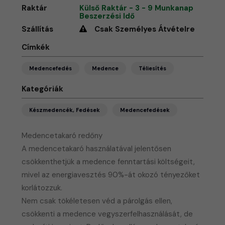
Raktár
Külső Raktár - 3 - 9 Munkanap
Beszerzési Idő
Szállítás
Csak Személyes Átvételre
Címkék
Medencefedés
Medence
Téliesítés
Kategóriák
Készmedencék, Fedések
Medencefedések
Medencetakaró redőny
A medencetakaró használatával jelentősen
csökkenthetjük a medence fenntartási költségeit,
mivel az energiavesztés 90%-át okozó tényezőket
korlátozzuk.
Nem csak tökéletesen véd a párolgás ellen,
csökkenti a medence vegyszerfelhasználását, de