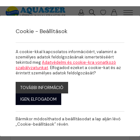
0 / 0 Ft
Cookie - Beállítások
TERMÉKEK
Nyakhosszabbító
A cookie-kkal kapcsolatos információért, valamint a
személyes adatok feldolgozásának ismertetéséért
tekintsd meg
Adatvédelmi és cookie-kra vonatkozó
szabályzatunkat
. Elfogadod ezeket a cookie-kat és az
érintett személyes adatok feldolgozását?
Szűrők:
NYAKHOSSZABBÍTÓ
TOVÁBBI INFORMÁCIÓ
IGEN, ELFOGADOM
KATEGÓRIÁK
Bármikor módosíthatod a beállításodat a lap alján lévő
„Cookie-beállítások” révén.