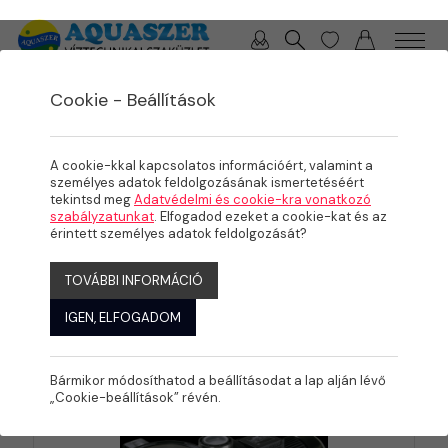
0 / 0 Ft
Cookie - Beállítások
TERMÉKEK
önfelszívó szivattyú
A cookie-kkal kapcsolatos információért, valamint a
személyes adatok feldolgozásának ismertetéséért
tekintsd meg
Adatvédelmi és cookie-kra vonatkozó
szabályzatunkat
. Elfogadod ezeket a cookie-kat és az
érintett személyes adatok feldolgozását?
Szűrők:
ÖNFELSZÍVÓ SZIVATTYÚ
TOVÁBBI INFORMÁCIÓ
IGEN, ELFOGADOM
KATEGÓRIÁK
Bármikor módosíthatod a beállításodat a lap alján lévő
„Cookie-beállítások” révén.