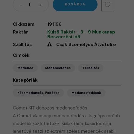
KOSÁRBA
Cikkszám
191196
Raktár
Külső Raktár - 3 - 9 Munkanap
Beszerzési Idő
Szállítás
Csak Személyes Átvételre
Címkék
Medence
Medencefedés
Téliesítés
Kategóriák
Készmedencék, Fedések
Medencefedések
Comet KIT dobozos medencefedés
A Comet alacsony medencefedés a legnépszerűbb
modellek közé tartozik. Kialakítása, kosárformája
lehetővé teszi az extrém széles medencék stabil