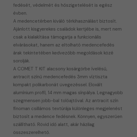
fedését, védelmét és hőszigetelését is egész
évben.
A medencetérben kiváló térkihasználást biztosít.
Ajánlott kisgyerekes családok kertjébe is, mert nem
csak a kialakítása támogatja a funkcionális
elvárásokat, hanem az eltolható medencefedés
árak tekintetében kedvezőbb megoldások közé
sorolják.
A COMET T KIT alacsony kosárgörbe ívelésű,
antracit színű medencefedés 3mm víztiszta
kompakt polikarbonát üvegezéssel. Eloxált
alumínium profil, 14 mm magas sínpálya. Legnagyobb
szegmensen jobb-bal tolóajtóval. Az antracit szín
finoman csillámos textúrája különleges megjelenést
biztosít a medence fedésnek. Könnyen, egyszerűen
szállítható. Rövid idő alatt, akár házilag
összeszerelhető.