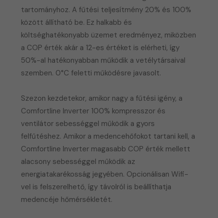
tartományhoz. A fűtési teljesítmény 20% és 100%
között állítható be. Ez halkabb és
költséghatékonyabb üzemet eredményez, miközben
a COP érték akár a 12-es értéket is elérheti, így
50%-al hatékonyabban működik a vetélytársaival
szemben. 0°C feletti működésre javasolt.
Szezon kezdetekor, amikor nagy a fűtési igény, a
Comfortline Inverter 100% kompresszor és
ventilátor sebességgel működik a gyors
felfűtéshez. Amikor a medencehőfokot tartani kell, a
Comfortline Inverter magasabb COP érték mellett
alacsony sebességgel működik az
energiatakarékosság jegyében. Opcionálisan Wifi-
vel is felszerelhető, így távolról is beállíthatja
medencéje hőmérsékletét.