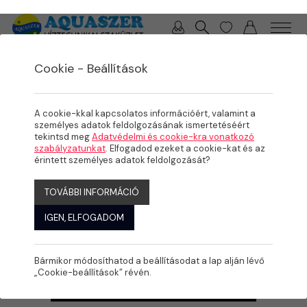
0 / 0 Ft
Cookie - Beállítások
/
/
/
TERMÉKEK
MEDENCE
FAIRLAND HŐSZIVATTYÚK
HŐSZIVATTYÚK
A cookie-kkal kapcsolatos információért, valamint a
személyes adatok feldolgozásának ismertetéséért
tekintsd meg
Adatvédelmi és cookie-kra vonatkozó
szabályzatunkat
. Elfogadod ezeket a cookie-kat és az
érintett személyes adatok feldolgozását?
TOVÁBBI INFORMÁCIÓ
IGEN, ELFOGADOM
Bármikor módosíthatod a beállításodat a lap alján lévő
„Cookie-beállítások” révén.