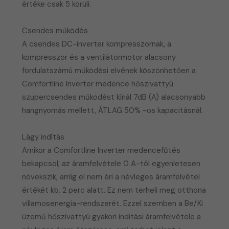
értéke csak 5 körüli.
Csendes működés
A csendes DC-inverter kompresszornak, a
kompresszor és a ventilátormotor alacsony
fordulatszámú működési elvének köszönhetően a
Comfortline Inverter medence hőszivattyú
szupercsendes működést kínál 7dB (A) alacsonyabb
hangnyomás mellett, ÁTLAG 50% -os kapacitásnál.
Lágy indítás
Amikor a Comfortline Inverter medencefűtés
bekapcsol, az áramfelvétele 0 A-tól egyenletesen
növekszik, amíg el nem éri a névleges áramfelvétel
értékét kb. 2 perc alatt. Ez nem terheli meg otthona
villamosenergia-rendszerét. Ezzel szemben a Be/Ki
üzemű hőszivattyú gyakori indítási áramfelvétele a