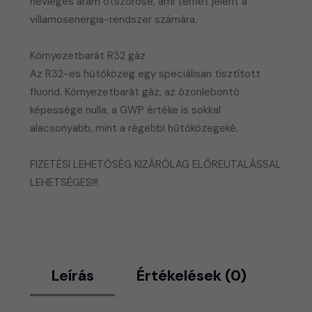
névleges áram ötszöröse, ami terhet jelent a
villamosenergia-rendszer számára.
Környezetbarát R32 gáz
Az R32-es hűtőközeg egy speciálisan tisztított
fluorid. Környezetbarát gáz, az ózonlebontó
képessége nulla, a GWP értéke is sokkal
alacsonyabb, mint a régebbi hűtőközegeké.
FIZETÉSI LEHETŐSÉG KIZÁRÓLAG ELŐREUTALÁSSAL
LEHETSÉGES!!!
Leírás
Értékelések (0)