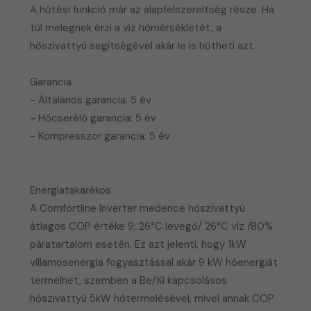
A hűtési funkció már az alapfelszereltség része. Ha
túl melegnek érzi a víz hőmérsékletét, a
hőszivattyú segítségével akár le is hűtheti azt.
Garancia
- Általános garancia: 5 év
- Hőcserélő garancia: 5 év
- Kompresszor garancia: 5 év
Energiatakarékos
A Comfortline Inverter medence hőszivattyú
átlagos COP értéke 9; 26°C levegő/ 26°C víz /80%
páratartalom esetén. Ez azt jelenti, hogy 1kW
villamosenergia fogyasztással akár 9 kW hőenergiát
termelhet, szemben a Be/Ki kapcsolásos
hőszivattyú 5kW hőtermelésével, mivel annak COP