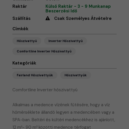
Raktár
Külső Raktár - 3 - 9 Munkanap
Beszerzési Idő
Szállítás
Csak Személyes Átvételre
Címkék
Hőszivattyú
Inverter Hőszivattyú
Comfortline Inverter Hőszivattyú
Kategóriák
Fairland Hőszivattyúk
Hőszivattyúk
Comfortline Inverter hőszivattyú
Alkalmas a medence vízének fűtésére, hogy a víz
hőmérséklete állandó legyen a medencében vagy a
SPA-ban. Beltéri és kültéri medencékhez is ajánlott,
12 m³- 90 m³ közötti medence térfogat