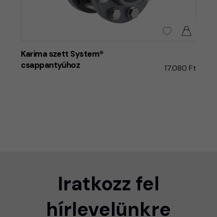
Karima szett System®
csappantyúhoz
17.080 Ft
Iratkozz fel
hírlevelünkre