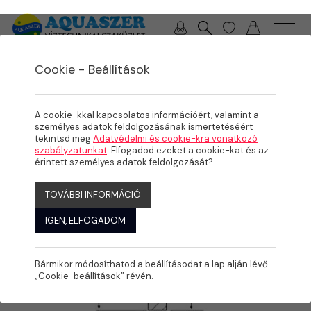
0 / 0 Ft
Cookie - Beállítások
/
/
/
TERMÉKEK
MEDENCE
PVC IDOMOK, SZERELVÉNYEK
CSAPOK, SZELEPEK
A cookie-kkal kapcsolatos információért, valamint a
személyes adatok feldolgozásának ismertetéséért
tekintsd meg
Adatvédelmi és cookie-kra vonatkozó
szabályzatunkat
. Elfogadod ezeket a cookie-kat és az
érintett személyes adatok feldolgozását?
TOVÁBBI INFORMÁCIÓ
IGEN, ELFOGADOM
Bármikor módosíthatod a beállításodat a lap alján lévő
„Cookie-beállítások” révén.