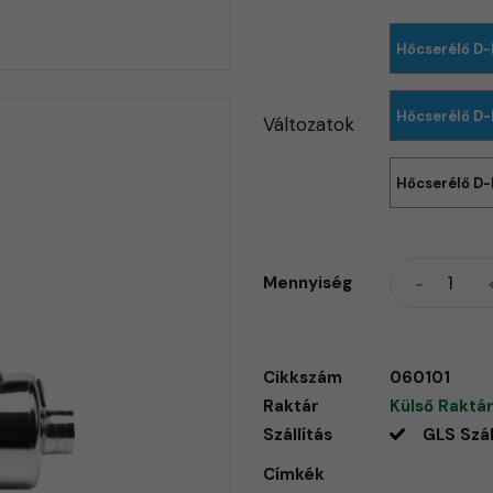
Hőcserélő D
Hőcserélő D-
Változatok
Hőcserélő D-
Mennyiség
Cikkszám
060101
Raktár
Külső Raktár
Szállítás
GLS Szál
Címkék