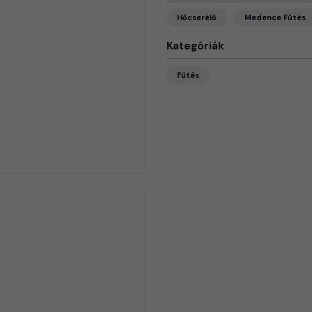
Hőcserélő
Medence Fűtés
Kategóriák
Fűtés