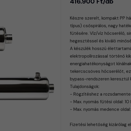
416.900 Ft/db
Készre szerelt, kompakt PP há
típus) csőspirálos, nagy hat
fűtésére. Víz/víz hőcserélő, s
hegesztéssel és kiváló minős
A készülék hosszú élettartamá
elektropolírozással történő ki
energiahatékonyságot kínálna
tekercscsöves hőcserélőt, ez
bypass-rendszeren keresztül k
Tulajdonságok:
- Rögzítéshez a rozsdamentes 
- Max. nyomás fűtési oldal: 10 
- Max. nyomás medence oldal:
​Fizetési lehetőség kizárólag 