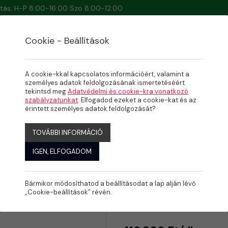
artás: H-P 8:00-16:00 Szo 8:00-12:00
Cookie - Beállítások
A cookie-kkal kapcsolatos információért, valamint a
személyes adatok feldolgozásának ismertetéséért
tekintsd meg
Adatvédelmi és cookie-kra vonatkozó
szabályzatunkat
. Elfogadod ezeket a cookie-kat és az
érintett személyes adatok feldolgozását?
TOVÁBBI INFORMÁCIÓ
IGEN, ELFOGADOM
Bármikor módosíthatod a beállításodat a lap alján lévő
D-HWT hőc
„Cookie-beállítások” révén.