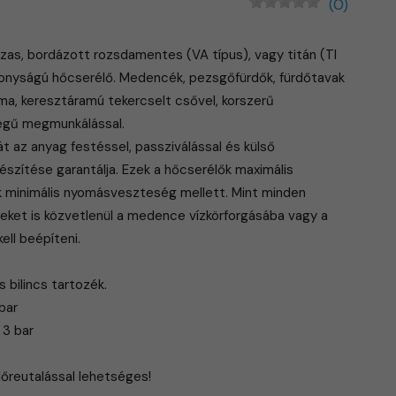
(0)
zas, bordázott rozsdamentes (VA típus), vagy titán (TI
ékonyságú hőcserélő. Medencék, pezsgőfürdők, fürdőtavak
ima, keresztáramú tekercselt csővel, korszerű
égű megmunkálással.
t az anyag festéssel, passziválással és külső
készítése garantálja. Ezek a hőcserélők maximális
k minimális nyomásveszteség mellett. Mint minden
eket is közvetlenül a medence vízkörforgásába vagy a
ell beépíteni.
bilincs tartozék.
bar
 3 bar
előreutalással lehetséges!