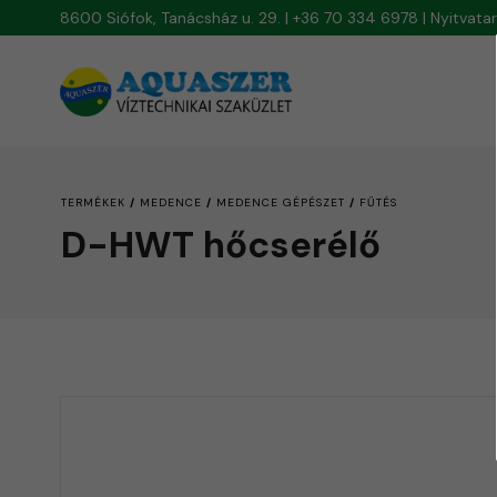
8600 Siófok, Tanácsház u. 29. | +36 70 334 6978 | Nyitvat
/
/
/
TERMÉKEK
MEDENCE
MEDENCE GÉPÉSZET
FŰTÉS
D-HWT hőcserélő