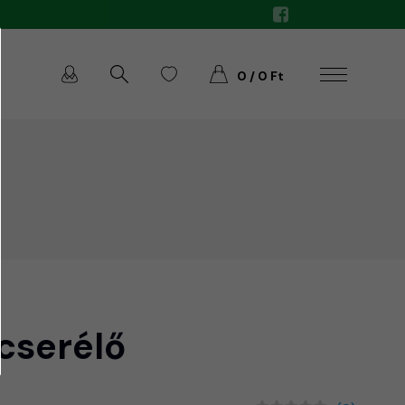
0 / 0 Ft
serélő