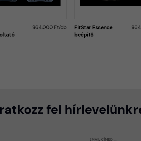
864.000 Ft/db
FitStar Essence
864
oltató
beépítő
Iratkozz fel hírlevelünkr