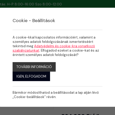
artás: H-P 8:00-16:00 Szo 8:00-12:00
Cookie - Beállítások
A cookie-kkal kapcsolatos információért, valamint a
személyes adatok feldolgozásának ismertetéséért
tekintsd meg
Adatvédelmi és cookie-kra vonatkozó
ÉSEK, NYAKZUHANYOK, DÖGÖNYÖZŐK
szabályzatunkat
. Elfogadod ezeket a cookie-kat és az
érintett személyes adatok feldolgozását?
TOVÁBBI INFORMÁCIÓ
IGEN, ELFOGADOM
Bármikor módosíthatod a beállításodat a lap alján lévő
Design ny
„Cookie-beállítások” révén.