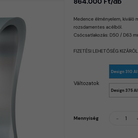
864.000 Ft/db
Medence élményelem, kiváló m
rozsdamentes acélból.
​Csőcsatlakozás: D50 / D63 m
FIZETÉSI LEHETŐSÉG KIZÁRÓ
Design 310 A
Változatok
Design 375 A
Mennyiség