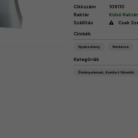
Cikkszám
109110
Raktár
Külső Raktár
Szállítás
Csak Sz
Címkék
Nyakzuhany
Medence
Kategóriák
Élményelemek, Komfort Növelők