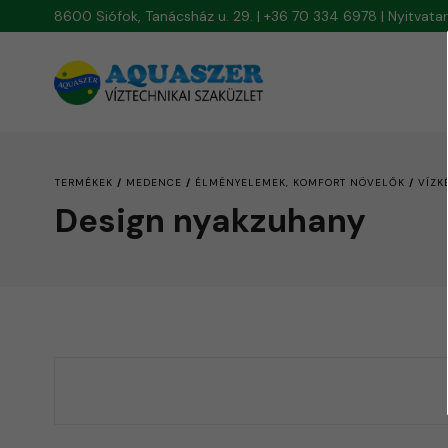
8600 Siófok, Tanácsház u. 29. | +36 70 334 6978 | Nyitvat
/
/
/
TERMÉKEK
MEDENCE
ÉLMÉNYELEMEK, KOMFORT NÖVELŐK
VÍZK
Design nyakzuhany