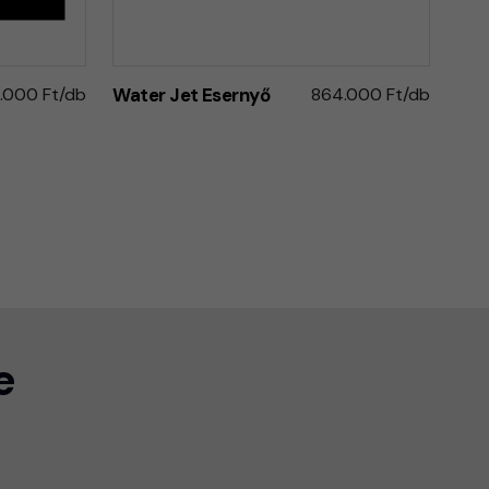
.000 Ft/db
Water Jet Esernyő
864.000 Ft/db
e