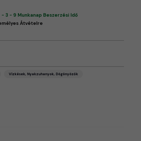
 - 3 - 9 Munkanap Beszerzési Idő
emélyes Átvételre
Vízkések, Nyakzuhanyok, Dögönyözők