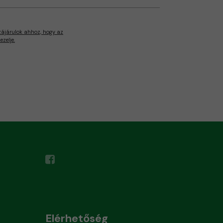
zájárulok ahhoz, hogy az
zelje.
Elérhetőség