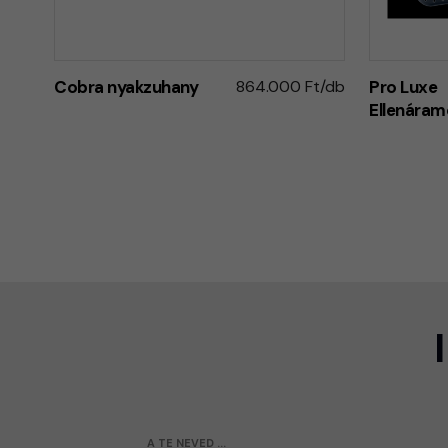
Cobra nyakzuhany
864.000 Ft/db
Pro Luxe
Ellenáram