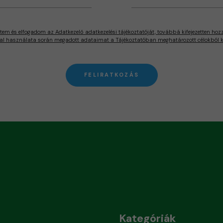
tem és elfogadom az Adatkezelő adatkezelési tájékoztatóját, továbbá kifejezetten hoz
al használata során megadott adataimat a Tájékoztatóban meghatározott célokból ke
FELIRATKOZÁS
Kategóriák