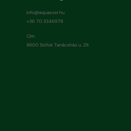
info@aquaszer.hu
+36 70 3346978
Cím:
8600 Siófok Tanácsház u. 29.