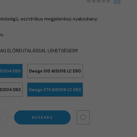
(0)
inőségű, esztétikus megjelenésű nyakzuhany,
m.
LAG ELŐREUTALÁSSAL LEHETSÉGES!!!
ISI304 D50
Design 310 AISI316 LC D50
ISI304 D63
Design 375 AISI316 LC D63
KOSÁRBA