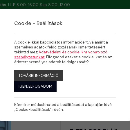
artás: H-P 8:00-16:00 Szo 8:00-12:00
Cookie - Beállítások
A cookie-kkal kapcsolatos információért, valamint a
személyes adatok feldolgozásának ismertetéséért
tekintsd meg
Adatvédelmi és cookie-kra vonatkozó
MPOZIT MEDENCÉK
szabályzatunkat
. Elfogadod ezeket a cookie-kat és az
all
érintett személyes adatok feldolgozását?
TOVÁBBI INFORMÁCIÓ
IGEN, ELFOGADOM
Bármikor módosíthatod a beállításodat a lap alján lévő
DIAMANT 7
„Cookie-beállítások” révén.