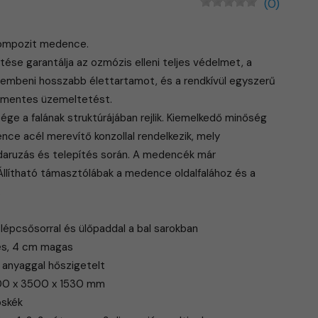
(0)
ompozit medence.
ése garantálja az ozmózis elleni teljes védelmet, a
mbeni hosszabb élettartamot, és a rendkívül egyszerű
nőmentes üzemeltetést.
e a falának struktúrájában rejlik. Kiemelkedő minőség
ce acél merevítő konzollal rendelkezik, mely
 daruzás és telepítés során. A medencék már
 Állítható támasztólábak a medence oldalfalához és a
.
épcsősorral és ülőpaddal a bal sarokban
es, 4 cm magas
 anyaggal hőszigetelt
500 x 3500 x 1530 mm
oskék