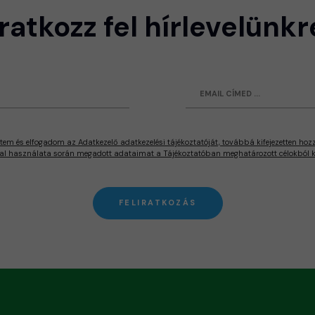
Iratkozz fel hírlevelünkr
tem és elfogadom az Adatkezelő adatkezelési tájékoztatóját, továbbá kifejezetten hoz
al használata során megadott adataimat a Tájékoztatóban meghatározott célokból ke
FELIRATKOZÁS