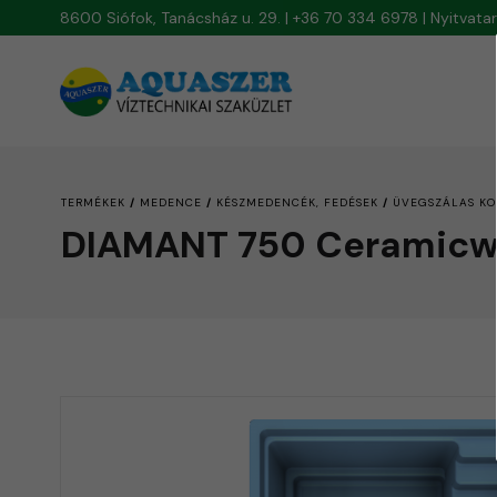
8600 Siófok, Tanácsház u. 29. | +36 70 334 6978 | Nyitvat
/
/
/
TERMÉKEK
MEDENCE
KÉSZMEDENCÉK, FEDÉSEK
ÜVEGSZÁLAS KO
DIAMANT 750 Ceramicw