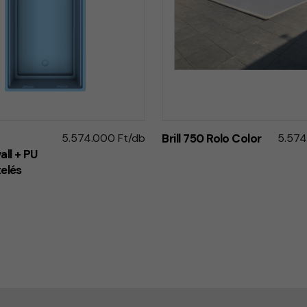
5.574.000 Ft/db
Brill 750 Rolo Color
5.574
ll + PU
telés