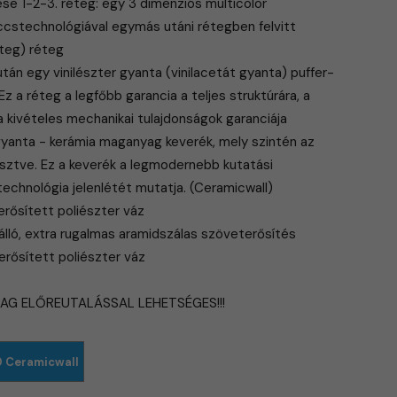
 1-2-3. réteg: egy 3 dimenziós multicolor
ccstechnológiával egymás utáni rétegben felvitt
éteg) réteg
 után egy vinilészter gyanta (vinilacetát gyanta) puffer-
Ez a réteg a legfőbb garancia a teljes struktúrára, a
a kivételes mechanikai tulajdonságok garanciája
r gyanta - kerámia maganyag keverék, mely szintén az
lesztve. Ez a keverék a legmodernebb kutatási
echnológia jelenlétét mutatja. (Ceramicwall)
 erősített poliészter váz
álló, extra rugalmas aramidszálas szöveterősítés
l erősített poliészter váz
LAG ELŐREUTALÁSSAL LEHETSÉGES!!!
 Ceramicwall