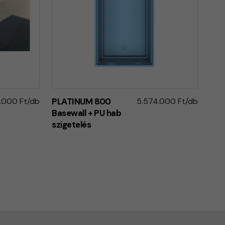
.000 Ft/db
PLATINUM 800
5.574.000 Ft/db
Basewall + PU hab
szigetelés