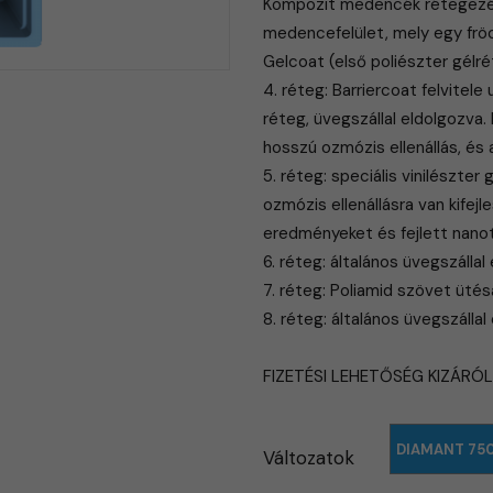
Kompozit medencék rétegezése
medencefelület, mely egy frö
Gelcoat (első poliészter gélr
4. réteg: Barriercoat felvitele
réteg, üvegszállal eldolgozva. 
hosszú ozmózis ellenállás, és 
5. réteg: speciális vinilészte
ozmózis ellenállásra van kifej
eredményeket és fejlett nanot
6. réteg: általános üvegszállal
7. réteg: Poliamid szövet ütés
​8. réteg: általános üvegszálla
FIZETÉSI LEHETŐSÉG KIZÁRÓ
DIAMANT 750
Változatok