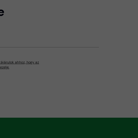
e
zájárulok ahhoz, hogy az
zelje.