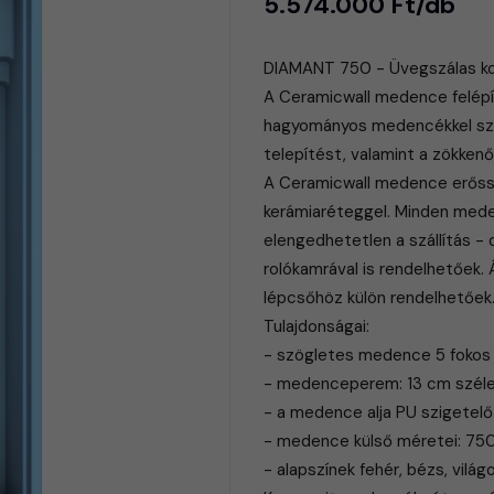
5.574.000 Ft/db
DIAMANT 750 - Üvegszálas k
A Ceramicwall medence felépít
hagyományos medencékkel sze
telepítést, valamint a zökke
A Ceramicwall medence erősség
kerámiaréteggel. Minden meden
elengedhetetlen a szállítás -
rolókamrával is rendelhetőek.
lépcsőhöz külön rendelhetőek
Tulajdonságai:
- szögletes medence 5 fokos l
- medenceperem: 13 cm szél
- a medence alja PU szigetelő
- medence külső méretei: 7
- alapszínek fehér, bézs, világ