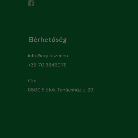
Elérhetőség
info@aquaszer.hu
+36 70 3346978
Cím:
8600 Siófok Tanácsház u. 29.