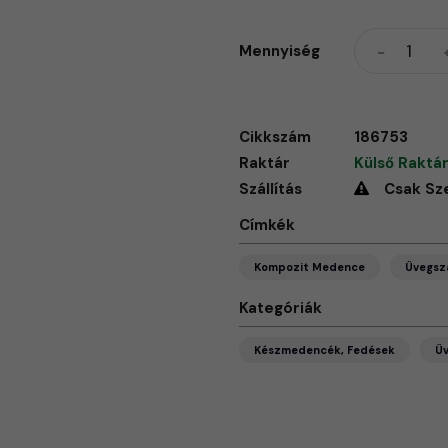
Mennyiség
Cikkszám
186753
Raktár
Külső Raktár
Szállítás
Csak Sz
Címkék
Kompozit Medence
Üvegsz
Kategóriák
Készmedencék, Fedések
Ü