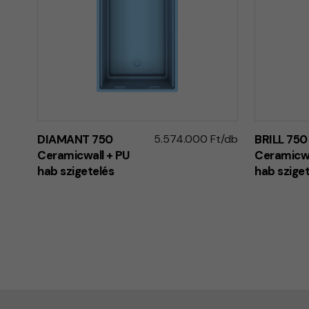
DIAMANT 750
5.574.000 Ft/db
BRILL 750
Ceramicwall + PU
Ceramicwa
hab szigetelés
hab szige